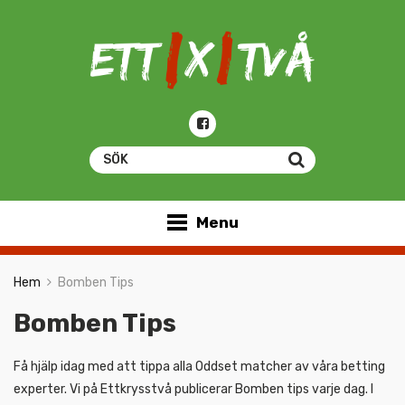
Menu
Hem
Bomben Tips
Bomben Tips
Få hjälp idag med att tippa alla Oddset matcher av våra betting
experter. Vi på Ettkrysstvå publicerar Bomben tips varje dag. I