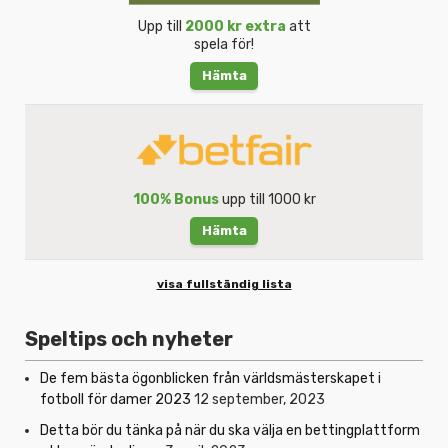
Upp till
2000 kr extra
att
spela för!
Hämta
100% Bonus
upp till 1000 kr
Hämta
visa fullständig lista
Speltips och nyheter
De fem bästa ögonblicken från världsmästerskapet i
fotboll för damer 2023
12 september, 2023
Detta bör du tänka på när du ska välja en bettingplattform