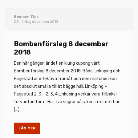
Bomben Tips
08, lördag
december
2018
Bombenförslag 8 december
2018
Den här gången är det en klurig kupong vårt
Bombenförslag 8 december 2018. Både Linköping och
Färjestad är effektiva framåt och den matchen kan
det absolut smälla till åt bägge håll. Linköping –
Färjestad 2, 3 – 2, 3, 4 Linköping verkar vara tillbaks i
förväntad form. Har två segrar på raken inför det här
[…]
LÄS MER