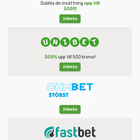
Dubbla din insättning
upp till
500!!!
Hämta
500%
upp till 500 kronor!
Hämta
Hämta