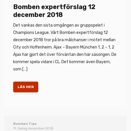
Bomben expertförslag 12
december 2018
Det vankas den sista omgången av gruppspelet i
Champions League. Vårt Bomben expertförslag 12
december 2018 tror på bra målchanser i mötet mellan
City och Hoffenheim. Ajax – Bayern München 1, 2 – 1, 2
Ajax har gjort det över förväntan den här säsongen. De
kommer spela vidare i CL. Det kommer även Bayern,
som […]
LÄS MER
Bomben Tips
11, tisdag
december
2018