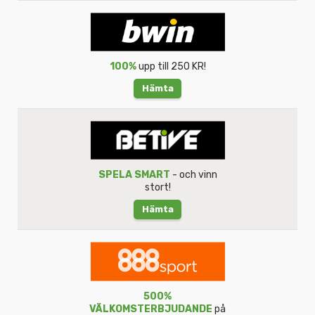
100%
upp till 250 KR!
Hämta
SPELA SMART
- och vinn
stort!
Hämta
500%
VÄLKOMSTERBJUDANDE
på