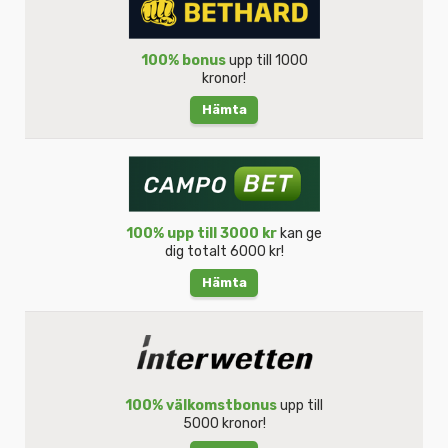
100% bonus
upp till 1000
kronor!
Hämta
100% upp till 3000 kr
kan ge
dig totalt 6000 kr!
Hämta
100% välkomstbonus
upp till
5000 kronor!