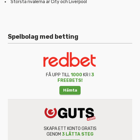
Största rivalerna är City och Liverpool
Spelbolag med betting
FÅ UPP TILL
1000
KR I
3
FREEBETS!
Hämta
SKAPA ETT KONTO GRATIS
GENOM
3 LÄTTA STEG