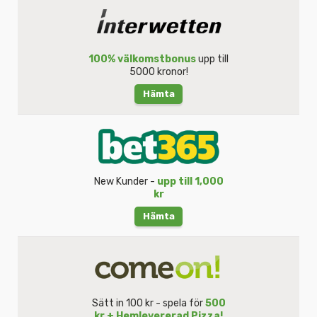
100% välkomstbonus
upp till
5000 kronor!
Hämta
New Kunder -
upp till 1,000
kr
Hämta
Sätt in 100 kr - spela för
500
kr + Hemlevererad Pizza!