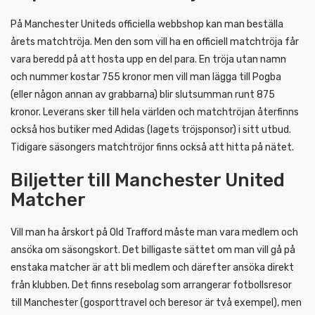
På Manchester Uniteds officiella webbshop kan man beställa
årets matchtröja. Men den som vill ha en officiell matchtröja får
vara beredd på att hosta upp en del para. En tröja utan namn
och nummer kostar 755 kronor men vill man lägga till Pogba
(eller någon annan av grabbarna) blir slutsumman runt 875
kronor. Leverans sker till hela världen och matchtröjan återfinns
också hos butiker med Adidas (lagets tröjsponsor) i sitt utbud.
Tidigare säsongers matchtröjor finns också att hitta på nätet.
Biljetter till Manchester United
Matcher
Vill man ha årskort på Old Trafford måste man vara medlem och
ansöka om säsongskort. Det billigaste sättet om man vill gå på
enstaka matcher är att bli medlem och därefter ansöka direkt
från klubben. Det finns resebolag som arrangerar fotbollsresor
till Manchester (gosporttravel och beresor är två exempel), men