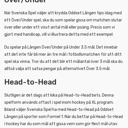
När Svenska Spel väljer att krydda Oddset Lången tips idag med
ett Över/Under spel, ska du som spelar gissa om matchen slutar
över eller under ett visst antal mål eller poäng. Precis som vi
gjort med handicap, vill vi illustrera detta med ett exempel:
Du spelar på Lången Över/Under på Under 3.5 mål. Det innebär
att det inte får bli mer än tre mål i fotbollsmatchen för att ditt
spel ska vinna. Tror du att det blir ett målantal över 3 mål ska du
alltså välja att satsa pengar på alternativet Över 3.5 mål.
Head-to-Head
Slutligen är det dags att kika på Head-to-Head bets. Denna
spelform används oftast i spel inom hockey på XL program.
Ibland väljer Svenska Spel ha med Head-to-Head på Oddset
Lången på sporter som Formel 1. När du bettar på Head-to-Head
i hockey har du som mål att gissa vem som gör flest mål utav