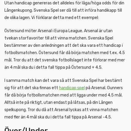
Utan handicap genereras det alldeles för låga/höga odds för din
Långenkupong. Svenska Spel ser då till att införa handikapp till
de olika lagen. Vi förklarar detta med ett exempel:
Östersund möter Arsenal i Europa League. Arsenal är utan
tvekan storfavoriter till att vinna matchen. Svenska Spel
bestämmer av den anledningen att det ska vara ett handicap i
fotbollsmatchen. Östersund får då börja matchen med t.ex. 4.5
mål. Tror du att det svenska fotbollslaget inte förlorar med mer
än 4 mål ska du i detta fall tippa på Östersund + 4.5.
I samma match kan det vara så att Svenska Spel har bestämt
sig för att det ska finnas ett
handicap spel
på Arsenal. Gunners
får då börja fotbollsmatchen med att ligga under med 4.5 mål.
Alltså inte på riktigt, utan endast på låtsas, på din Lången
spelkupong. Tror du då att Arsenal lyckas att vinna matchen
med fler än 4 mål ska du i detta fall tippa på Arsenal -4.5.
Över/Under