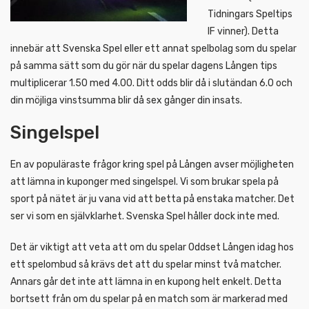
Tidningars Speltips
IF vinner). Detta
innebär att Svenska Spel eller ett annat spelbolag som du spelar
på samma sätt som du gör när du spelar dagens Lången tips
multiplicerar 1.50 med 4.00. Ditt odds blir då i slutändan 6.0 och
din möjliga vinstsumma blir då sex gånger din insats.
Singelspel
En av populäraste frågor kring spel på Lången avser möjligheten
att lämna in kuponger med singelspel. Vi som brukar spela på
sport på nätet är ju vana vid att betta på enstaka matcher. Det
ser vi som en självklarhet. Svenska Spel håller dock inte med.
Det är viktigt att veta att om du spelar Oddset Lången idag hos
ett spelombud så krävs det att du spelar minst två matcher.
Annars går det inte att lämna in en kupong helt enkelt. Detta
bortsett från om du spelar på en match som är markerad med