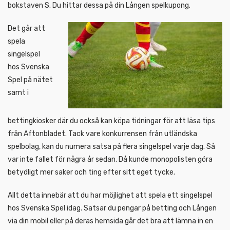
bokstaven S. Du hittar dessa på din Lången spelkupong.
Det går att
spela
singelspel
hos Svenska
Spel på nätet
samt i
bettingkiosker där du också kan köpa tidningar för att läsa tips
från Aftonbladet. Tack vare konkurrensen från utländska
spelbolag, kan du numera satsa på flera singelspel varje dag. Så
var inte fallet för några år sedan. Då kunde monopolisten göra
betydligt mer saker och ting efter sitt eget tycke.
Allt detta innebär att du har möjlighet att spela ett singelspel
hos Svenska Spel idag. Satsar du pengar på betting och Lången
via din mobil eller på deras hemsida går det bra att lämna in en