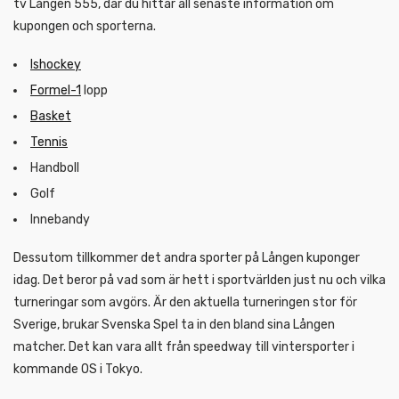
tv Lången 555, där du hittar all senaste information om
kupongen och sporterna.
Ishockey
Formel-1
lopp
Basket
Tennis
Handboll
Golf
Innebandy
Dessutom tillkommer det andra sporter på Lången kuponger
idag. Det beror på vad som är hett i sportvärlden just nu och vilka
turneringar som avgörs. Är den aktuella turneringen stor för
Sverige, brukar Svenska Spel ta in den bland sina Lången
matcher. Det kan vara allt från speedway till vintersporter i
kommande OS i Tokyo.