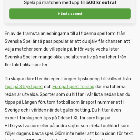
Spela på matchen med upp till
500 kr extra!
Hämta bonus!
En av de främsta anledningarna till att denna spelform från
Svenska Spel är så pass populär är att du själv får chansen att
välja matcher som du vill spela på. Inför varje vecka listar
Svenska Spel en mängd olika spelalternativ på matcher från
flertalet olika sporter.
Du skapar därefter din egen Lången tipskupong till skillnad från
tips på Stryktipset
och
Europatipset förslag
där matcherna
redan är utvalda. Sporter som du hittar i vår lista nedan kan du
tippa på Lången förutom fotboll som är sport nummer ett i
Sverige och i världen när det gäller betting. Du hittar även
expert förslag och tips på Oddset XL för samtliga på
Ettkrysstva.com eller på andra sajter som Rekatochklart som
följer dagens bästa spel. Glöm inte heller att kolla sidan för text