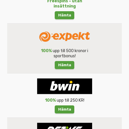
Freespins – utan
insättning
Hämta
100%
upp till 500 kronor i
sportbonus!
Hämta
100%
upp till 250 KR!
Hämta