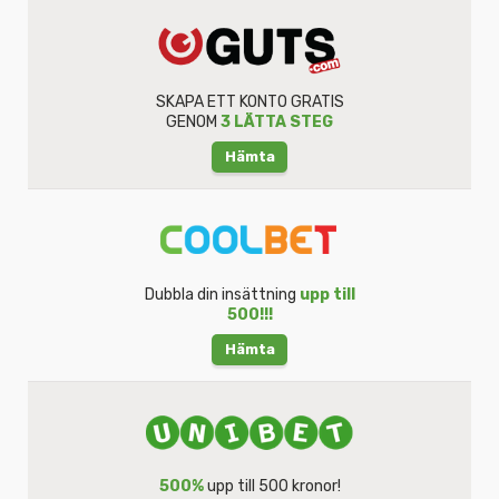
SKAPA ETT KONTO GRATIS
GENOM
3 LÄTTA STEG
Hämta
Dubbla din insättning
upp till
500!!!
Hämta
500%
upp till 500 kronor!