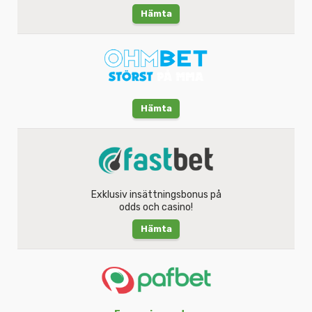
Hämta
Hämta
Exklusiv insättningsbonus på
odds och casino!
Hämta