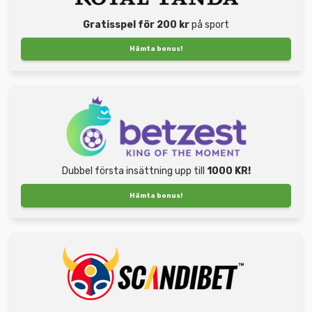
Gratisspel för 200 kr
på sport
Hämta bonus!
Dubbel första insättning upp till
1000 KR!
Hämta bonus!