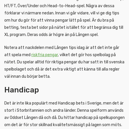
HT/FT, Över/Under och Head-to-Head-spel. Några av dessa
förklarar vi närmare nedan. Innan vi går vidare, vill vi ge dig tips
om hur du gör för att vinna pengar lätt på spel. Är du bra på
betting, testa bet sidor på nätet istället för att begränsa dig till
XL program. Deras odds är högre än på Lången spel.
Notera att nackdelen med Lången tips idag är att det inte går
att spela med
riskfria pengar
, vilket det gör hos spelbolag på
nätet. Du spelar alltid för riktiga pengar du har satt in till svenska
spelbolaget och då är det extra viktigt att känna till alla regler
väl innan du börjar betta.
Handicap
Det är inte lika populärt med Handicap bets i Sverige, men det är
stort i Storbritannien och andra länder. Denna spelform används
av Oddset Lången då och då. Du hittar handicap på spelkupongen
om det är för stor skillnad kvalitetsmässigt på lagen som möts.