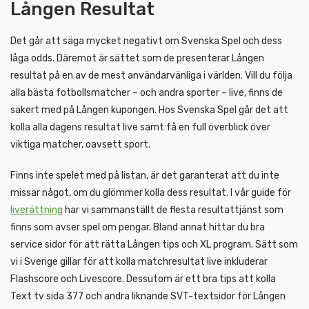
Lången Resultat
Det går att säga mycket negativt om Svenska Spel och dess
låga odds. Däremot är sättet som de presenterar Lången
resultat på en av de mest användarvänliga i världen. Vill du följa
alla bästa fotbollsmatcher – och andra sporter – live, finns de
säkert med på Lången kupongen. Hos Svenska Spel går det att
kolla alla dagens resultat live samt få en full överblick över
viktiga matcher, oavsett sport.
Finns inte spelet med på listan, är det garanterat att du inte
missar något, om du glömmer kolla dess resultat. I vår guide för
liverättning
har vi sammanställt de flesta resultattjänst som
finns som avser spel om pengar. Bland annat hittar du bra
service sidor för att rätta Lången tips och XL program. Sätt som
vi i Sverige gillar för att kolla matchresultat live inkluderar
Flashscore och Livescore. Dessutom är ett bra tips att kolla
Text tv sida 377 och andra liknande SVT-textsidor för Lången