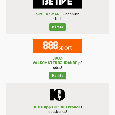
SPELA SMART
- och vinn
stort!
Hämta
500%
VÄLKOMSTERBJUDANDE
på
odds!
Hämta
100% upp till 1000 kronor
i
oddsbonus!