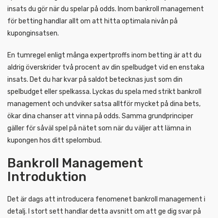
insats du gör när du spelar på odds. Inom bankroll management
för betting handlar allt om att hitta optimala nivån på
kuponginsatsen.
En tumregel enligt många expertproffs inom betting är att du
aldrig överskrider två procent av din spelbudget vid en enstaka
insats. Det du har kvar på saldot betecknas just som din
spelbudget eller spelkassa. Lyckas du spela med strikt bankroll
management och undviker satsa alltför mycket på dina bets,
ökar dina chanser att vinna på odds. Samma grundprinciper
gäller för såväl spel på nätet som när du väljer att lämna in
kupongen hos ditt spelombud.
Bankroll Management
Introduktion
Det är dags att introducera fenomenet bankroll management i
detalj. I stort sett handlar detta avsnitt om att ge dig svar på