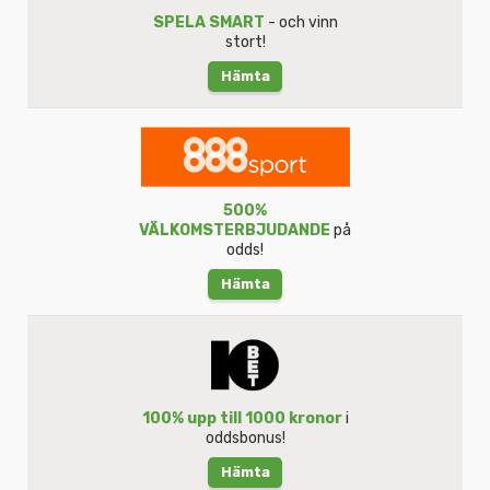
SPELA SMART
- och vinn
stort!
Hämta
500%
VÄLKOMSTERBJUDANDE
på
odds!
Hämta
100% upp till 1000 kronor
i
oddsbonus!
Hämta