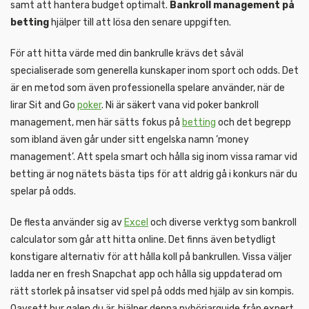
samt att hantera budget optimalt.
Bankroll management på
betting
hjälper till att lösa den senare uppgiften.
För att hitta värde med din bankrulle krävs det såväl
specialiserade som generella kunskaper inom sport och odds. Det
är en metod som även professionella spelare använder, när de
lirar Sit and Go
poker
. Ni är säkert vana vid poker bankroll
management, men här sätts fokus på
betting
och det begrepp
som ibland även går under sitt engelska namn ’money
management’. Att spela smart och hålla sig inom vissa ramar vid
betting är nog nätets bästa tips för att aldrig gå i konkurs när du
spelar på odds.
De flesta använder sig av
Excel
och diverse verktyg som bankroll
calculator som går att hitta online. Det finns även betydligt
konstigare alternativ för att hålla koll på bankrullen. Vissa väljer
ladda ner en fresh Snapchat app och hålla sig uppdaterad om
rätt storlek på insatser vid spel på odds med hjälp av sin kompis.
Oavsett hur galen du är, hjälper denna nybörjarguide från expert