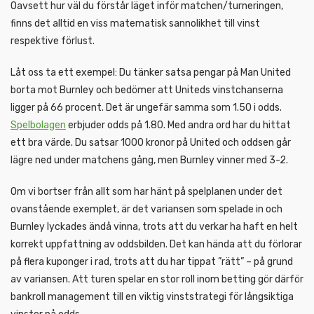
Oavsett hur väl du förstår läget inför matchen/turneringen,
finns det alltid en viss matematisk sannolikhet till vinst
respektive förlust.
Låt oss ta ett exempel: Du tänker satsa pengar på Man United
borta mot Burnley och bedömer att Uniteds vinstchanserna
ligger på 66 procent. Det är ungefär samma som 1.50 i odds.
Spelbolagen
erbjuder odds på 1.80. Med andra ord har du hittat
ett bra värde. Du satsar 1000 kronor på United och oddsen går
lägre ned under matchens gång, men Burnley vinner med 3-2.
Om vi bortser från allt som har hänt på spelplanen under det
ovanstående exemplet, är det variansen som spelade in och
Burnley lyckades ändå vinna, trots att du verkar ha haft en helt
korrekt uppfattning av oddsbilden. Det kan hända att du förlorar
på flera kuponger i rad, trots att du har tippat ”rätt” – på grund
av variansen. Att turen spelar en stor roll inom betting gör därför
bankroll management till en viktig vinststrategi för långsiktiga