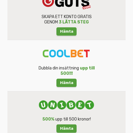
SKAPA ETT KONTO GRATIS
GENOM
3 LÄTTA STEG
Hämta
Dubbla din insättning
upp till
500!!!
Hämta
500%
upp till 500 kronor!
Hämta