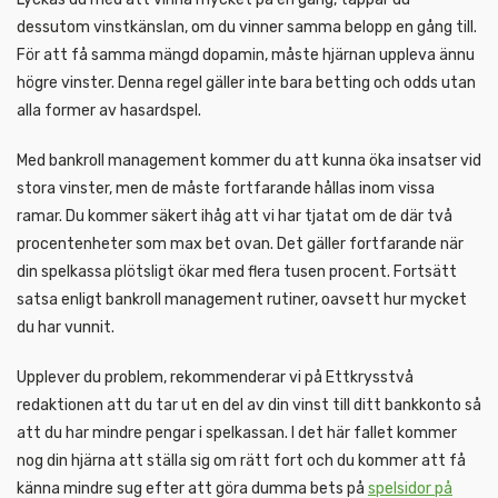
dessutom vinstkänslan, om du vinner samma belopp en gång till.
För att få samma mängd dopamin, måste hjärnan uppleva ännu
högre vinster. Denna regel gäller inte bara betting och odds utan
alla former av hasardspel.
Med bankroll management kommer du att kunna öka insatser vid
stora vinster, men de måste fortfarande hållas inom vissa
ramar. Du kommer säkert ihåg att vi har tjatat om de där två
procentenheter som max bet ovan. Det gäller fortfarande när
din spelkassa plötsligt ökar med flera tusen procent. Fortsätt
satsa enligt bankroll management rutiner, oavsett hur mycket
du har vunnit.
Upplever du problem, rekommenderar vi på Ettkrysstvå
redaktionen att du tar ut en del av din vinst till ditt bankkonto så
att du har mindre pengar i spelkassan. I det här fallet kommer
nog din hjärna att ställa sig om rätt fort och du kommer att få
känna mindre sug efter att göra dumma bets på
spelsidor på