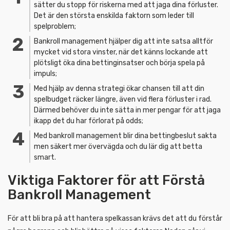
sätter du stopp för riskerna med att jaga dina förluster.
Det är den största enskilda faktorn som leder till
spelproblem;
Bankroll management hjälper dig att inte satsa alltför
mycket vid stora vinster, när det känns lockande att
plötsligt öka dina bettinginsatser och börja spela på
impuls;
Med hjälp av denna strategi ökar chansen till att din
spelbudget räcker längre, även vid flera förluster i rad.
Därmed behöver du inte sätta in mer pengar för att jaga
ikapp det du har förlorat på odds;
Med bankroll management blir dina bettingbeslut sakta
men säkert mer övervägda och du lär dig att betta
smart.
Viktiga Faktorer för att Förstå
Bankroll Management
För att bli bra på att hantera spelkassan krävs det att du förstår