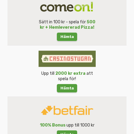
Sätt in 100 kr - spela för
500
kr + Hemlevererad Pizza!
Hämta
Upp till
2000 kr extra
att
spela för!
Hämta
100% Bonus
upp till 1000 kr