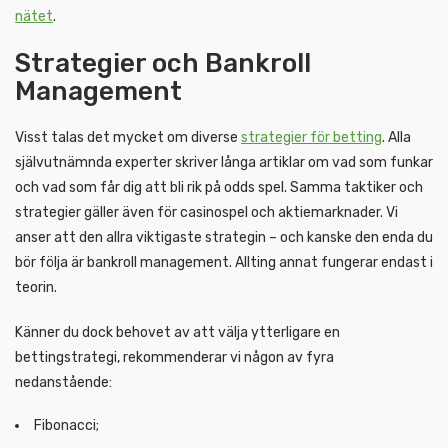
nätet
.
Strategier och Bankroll
Management
Visst talas det mycket om diverse
strategier för betting
. Alla
självutnämnda experter skriver långa artiklar om vad som funkar
och vad som får dig att bli rik på odds spel. Samma taktiker och
strategier gäller även för casinospel och aktiemarknader. Vi
anser att den allra viktigaste strategin – och kanske den enda du
bör följa är bankroll management. Allting annat fungerar endast i
teorin.
Känner du dock behovet av att välja ytterligare en
bettingstrategi, rekommenderar vi någon av fyra
nedanstående:
Fibonacci;