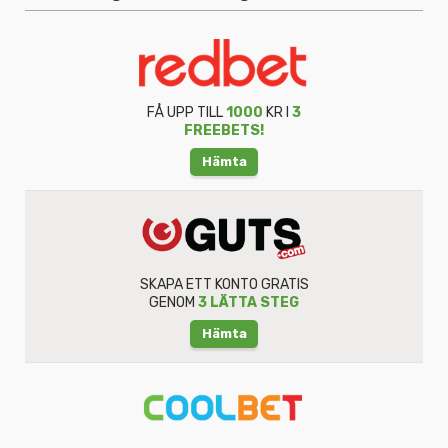
FÅ UPP TILL
1000
KR I
3
FREEBETS!
Hämta
SKAPA ETT KONTO GRATIS
GENOM
3 LÄTTA STEG
Hämta