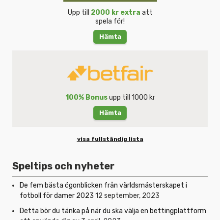
Upp till
2000 kr extra
att
spela för!
Hämta
100% Bonus
upp till 1000 kr
Hämta
visa fullständig lista
Speltips och nyheter
De fem bästa ögonblicken från världsmästerskapet i
fotboll för damer 2023
12 september, 2023
Detta bör du tänka på när du ska välja en bettingplattform