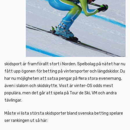
skidsport är framförallt stort i Norden. Spelbolag på nätet har nu
fått upp ögonen för betting på vintersporter och längdskidor. Du
har nu möjligheten att satsa pengar på flera stora evenemang,
även i slalom och skidskytte. Visst är vinter-OS odds mest
populära, men det går att spela på Tour de Ski, VM och andra
tävlingar.
Måste vi lista största skidsporter bland svenska betting spelare
ser rankingen ut så här: