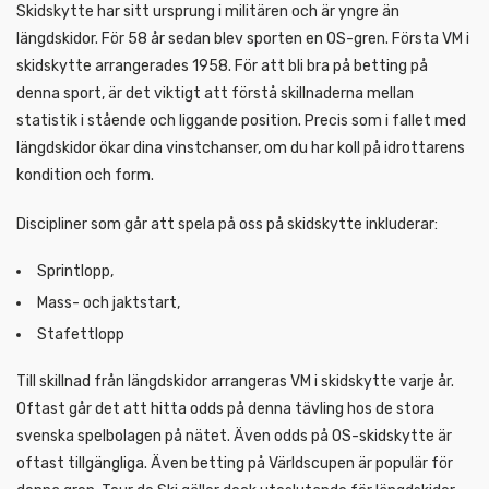
Skidskytte har sitt ursprung i militären och är yngre än
längdskidor. För 58 år sedan blev sporten en OS-gren. Första VM i
skidskytte arrangerades 1958. För att bli bra på betting på
denna sport, är det viktigt att förstå skillnaderna mellan
statistik i stående och liggande position. Precis som i fallet med
längdskidor ökar dina vinstchanser, om du har koll på idrottarens
kondition och form.
Discipliner som går att spela på oss på skidskytte inkluderar:
Sprintlopp,
Mass- och jaktstart,
Stafettlopp
Till skillnad från längdskidor arrangeras VM i skidskytte varje år.
Oftast går det att hitta odds på denna tävling hos de stora
svenska spelbolagen på nätet. Även odds på OS-skidskytte är
oftast tillgängliga. Även betting på Världscupen är populär för