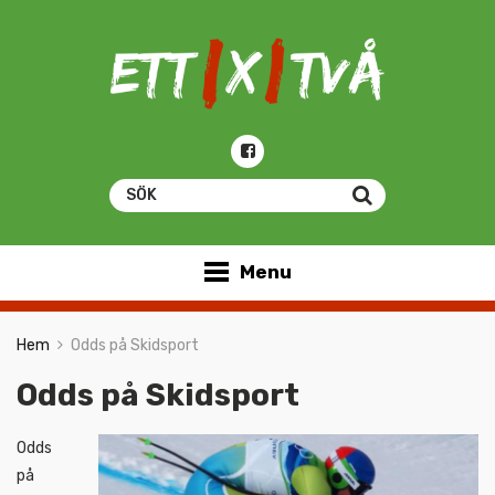
Menu
Hem
Odds på Skidsport
Odds på Skidsport
Odds
på