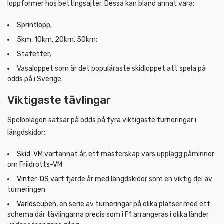
loppformer hos bettingsajter. Dessa kan bland annat vara:
Sprintlopp;
5km, 10km, 20km, 50km;
Stafetter;
Vasaloppet som är det populäraste skidloppet att spela på
odds på i Sverige.
Viktigaste tävlingar
Spelbolagen satsar på odds på fyra viktigaste turneringar i
längdskidor:
Skid-VM
vartannat år, ett mästerskap vars upplägg påminner
om Friidrotts-VM
Vinter-OS
vart fjärde år med längdskidor som en viktig del av
turneringen
Världscupen
, en serie av turneringar på olika platser med ett
schema där tävlingarna precis som i F1 arrangeras i olika länder