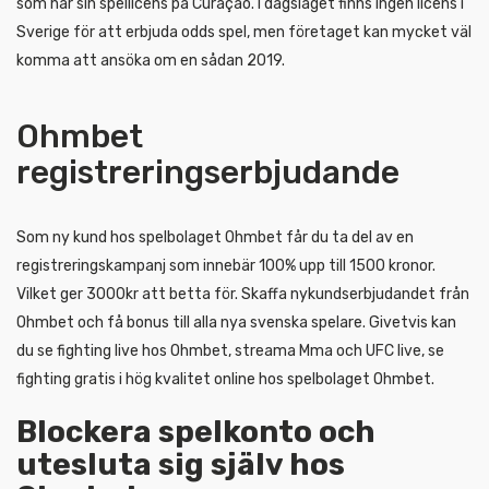
som har sin spellicens på Curaçao. I dagsläget finns ingen licens i
Sverige för att erbjuda odds spel, men företaget kan mycket väl
komma att ansöka om en sådan 2019.
Ohmbet
registreringserbjudande
Som ny kund hos spelbolaget Ohmbet får du ta del av en
registreringskampanj som innebär 100% upp till 1500 kronor.
Vilket ger 3000kr att betta för. Skaffa nykundserbjudandet från
Ohmbet och få bonus till alla nya svenska spelare. Givetvis kan
du se fighting live hos Ohmbet, streama Mma och UFC live, se
fighting gratis i hög kvalitet online hos spelbolaget Ohmbet.
Blockera spelkonto och
utesluta sig själv hos