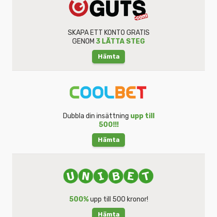
SKAPA ETT KONTO GRATIS
GENOM
3 LÄTTA STEG
Hämta
Dubbla din insättning
upp till
500!!!
Hämta
500%
upp till 500 kronor!
Hämta