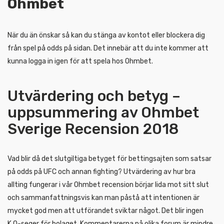
Ohmbet
När du än önskar så kan du stänga av kontot eller blockera dig
från spel på odds på sidan. Det innebär att du inte kommer att
kunna logga in igen för att spela hos Ohmbet.
Utvärdering och betyg –
uppsummering av Ohmbet
Sverige Recension 2018
Vad blir då det slutgiltiga betyget för bettingsajten som satsar
på odds på UFC och annan fighting? Utvärdering av hur bra
allting fungerar i vår Ohmbet recension börjar lida mot sitt slut
och sammanfattningsvis kan man påstå att intentionen är
mycket god men att utförandet sviktar något. Det blir ingen
K.O-seger för bolaget. Kommentarerna på olika forum är mindre