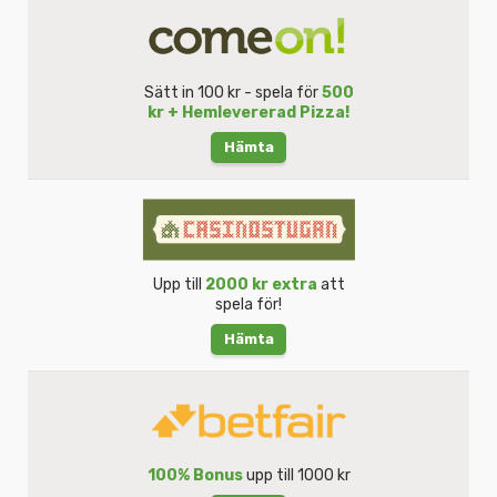
Sätt in 100 kr - spela för
500
kr + Hemlevererad Pizza!
Hämta
Upp till
2000 kr extra
att
spela för!
Hämta
100% Bonus
upp till 1000 kr