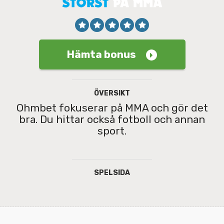
Hämta bonus
ÖVERSIKT
Ohmbet fokuserar på MMA och gör det
bra. Du hittar också fotboll och annan
sport.
SPELSIDA