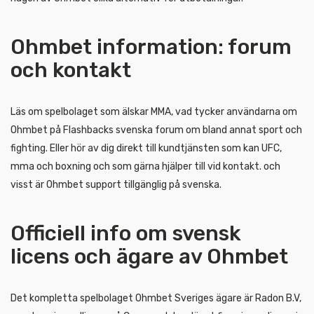
Ohmbet information: forum
och kontakt
Läs om spelbolaget som älskar MMA, vad tycker användarna om
Ohmbet på Flashbacks svenska forum om bland annat sport och
fighting. Eller hör av dig direkt till kundtjänsten som kan UFC,
mma och boxning och som gärna hjälper till vid kontakt. och
visst är Ohmbet support tillgänglig på svenska.
Officiell info om svensk
licens och ägare av Ohmbet
Det kompletta spelbolaget Ohmbet Sveriges ägare är Radon B.V,