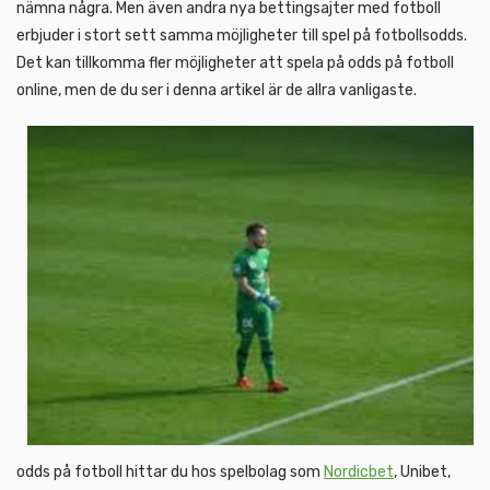
nämna några. Men även andra nya bettingsajter med fotboll
erbjuder i stort sett samma möjligheter till spel på fotbollsodds.
Det kan tillkomma fler möjligheter att spela på odds på fotboll
online, men de du ser i denna artikel är de allra vanligaste.
odds på fotboll hittar du hos spelbolag som
Nordicbet
, Unibet,