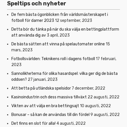
Speltips och nyheter
De fem bästa ögonblicken från världsmästerskapet i
fotboll för damer 2023
12 september, 2023
Detta bör du tänka på när du ska välja en bettingplattform
att använda dig av
3 april, 2023
De bästa sätten att vinna på spelautomater online
15
mars, 2023
Fotbollsvärlden: Teknikens roll i dagens fotboll
17 februari,
2023
Sannolikheterna för olika hasardspel: vilka ger dig de bästa
oddsen?
27 januari, 2023
Att betta på utländska spelsidor
7 december, 2022
Kasinoindustrin och dess massiva tillväxt
22 augusti, 2022
Vikten av att välja en bra bettingsajt
10 augusti, 2022
Bonusar – så kan de användas till din fördel
9 augusti, 2022
Det finns en slot för alla!
4 augusti, 2022