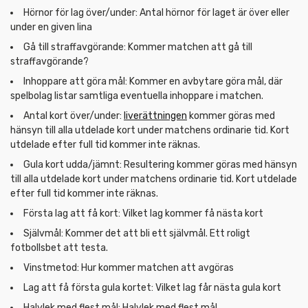
Hörnor för lag över/under: Antal hörnor för laget är över eller
under en given lina
Gå till straffavgörande: Kommer matchen att gå till
straffavgörande?
Inhoppare att göra mål: Kommer en avbytare göra mål, där
spelbolag listar samtliga eventuella inhoppare i matchen.
Antal kort över/under:
liverättningen
kommer göras med
hänsyn till alla utdelade kort under matchens ordinarie tid. Kort
utdelade efter full tid kommer inte räknas.
Gula kort udda/jämnt: Resultering kommer göras med hänsyn
till alla utdelade kort under matchens ordinarie tid. Kort utdelade
efter full tid kommer inte räknas.
Första lag att få kort: Vilket lag kommer få nästa kort
Självmål: Kommer det att bli ett självmål. Ett roligt
fotbollsbet att testa.
Vinstmetod: Hur kommer matchen att avgöras
Lag att få första gula kortet: Vilket lag får nästa gula kort
Halvlek med flest mål: Halvlek med flest mål