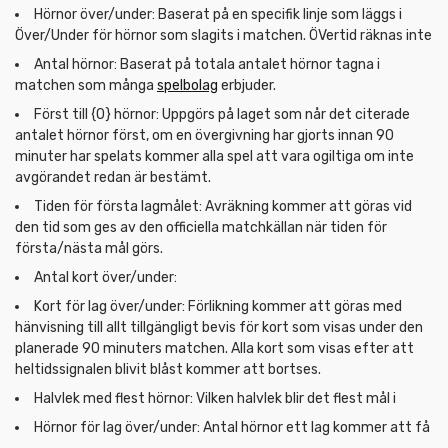
Hörnor över/under: Baserat på en specifik linje som läggs i
Över/Under för hörnor som slagits i matchen. ÖVertid räknas inte
Antal hörnor: Baserat på totala antalet hörnor tagna i
matchen som många
spelbolag
erbjuder.
Först till {0} hörnor: Uppgörs på laget som når det citerade
antalet hörnor först, om en övergivning har gjorts innan 90
minuter har spelats kommer alla spel att vara ogiltiga om inte
avgörandet redan är bestämt.
Tiden för första lagmålet: Avräkning kommer att göras vid
den tid som ges av den officiella matchkällan när tiden för
första/nästa mål görs.
Antal kort över/under:
Kort för lag över/under: Förlikning kommer att göras med
hänvisning till allt tillgängligt bevis för kort som visas under den
planerade 90 minuters matchen. Alla kort som visas efter att
heltidssignalen blivit blåst kommer att bortses.
Halvlek med flest hörnor: Vilken halvlek blir det flest mål i
Hörnor för lag över/under: Antal hörnor ett lag kommer att få