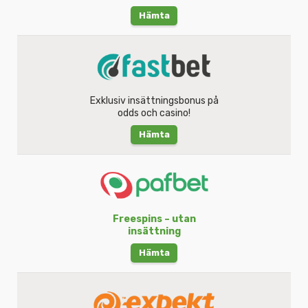
Hämta
Exklusiv insättningsbonus på
odds och casino!
Hämta
Freespins – utan
insättning
Hämta