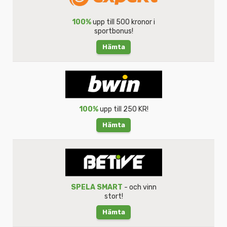
100%
upp till 500 kronor i
sportbonus!
Hämta
100%
upp till 250 KR!
Hämta
SPELA SMART
- och vinn
stort!
Hämta