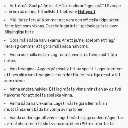
Antal mål: Spel på Antalet Mål inkluderar ”egna mål”. I Sverige
är vi bra på denna fotbollsbet tack vare
Måltipset
.
Mål i tidsintervall: Kommer att vara den officiella tidpunkten
för målet som räknas. Övertid ingår inte i spelbolags lista över
tillgängliga bets.
Göra mål i båda halvlekarna: Är ett ja/nej spel om ett lag/
flera lag kommer att göra mål i båda halvorna.
Vinna och hålla nollan: Lag för att vinna matchen och hålla
nollan.
Vinstmarginal: Avgörs på resultatet av spelet. Lagen kommer
att ges olika vinstmarginaler och det blir det slutliga resultatet
som räknas.
Vinna endera halvlek: Ett lag måste vinna minst en av de två
halvorna för att detta spel ska vinna.
Vinna båda halvlekarna: Laget måste göra fler mål än
motståndaren i båda halvorna av matchen.
Vända underläge till vinst: Laget måste ligga under i någon fas
av matchen, men till slut vinna matchen i 90 minuter fulltid.