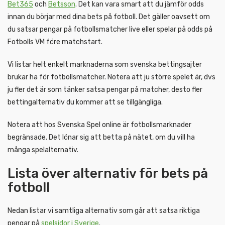
Bet365
och
Betsson
. Det kan vara smart att du jämför odds
innan du börjar med dina bets på fotboll. Det gäller oavsett om
du satsar pengar på fotbollsmatcher live eller spelar på odds på
Fotbolls VM före matchstart.
Vi listar helt enkelt marknaderna som svenska bettingsajter
brukar ha för fotbollsmatcher. Notera att ju större spelet är, dvs
ju fler det är som tänker satsa pengar på matcher, desto fler
bettingalternativ du kommer att se tillgängliga.
Notera att hos Svenska Spel online är fotbollsmarknader
begränsade. Det lönar sig att betta på nätet, om du vill ha
många spelalternativ.
Lista över alternativ för bets på
fotboll
Nedan listar vi samtliga alternativ som går att satsa riktiga
pengar på
spelsidor i Sverige
.