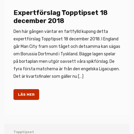
Expertförslag Topptipset 18
december 2018
Den här gången väntar en fartfylld kupong detta
expertförslag Topptipset 18 december 2018. I England
går Man City fram som tåget och detsamma kan sägas
om Borussia Dortmund i Tyskland. Bägge lagen spelar
på bortaplan men utgör oavsett våra spikförslag. De
fyra första matcherna är från den engelska Ligacupen.
Det är kvartsfinaler som gäller nu […]
LÄS MER
Topptipset