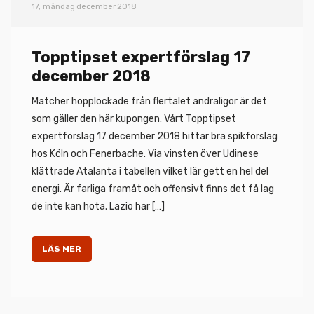
17, måndag
december
2018
Topptipset expertförslag 17
december 2018
Matcher hopplockade från flertalet andraligor är det
som gäller den här kupongen. Vårt Topptipset
expertförslag 17 december 2018 hittar bra spikförslag
hos Köln och Fenerbache. Via vinsten över Udinese
klättrade Atalanta i tabellen vilket lär gett en hel del
energi. Är farliga framåt och offensivt finns det få lag
de inte kan hota. Lazio har […]
LÄS MER