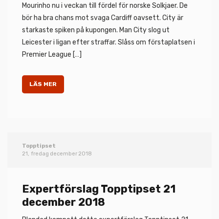
Mourinho nu i veckan till fördel för norske Solkjaer. De
bör ha bra chans mot svaga Cardiff oavsett. City är
starkaste spiken på kupongen. Man City slog ut
Leicester i ligan efter straffar. Slåss om förstaplatsen i
Premier League […]
LÄS MER
Topptipset
21, fredag
december
2018
Expertförslag Topptipset 21
december 2018