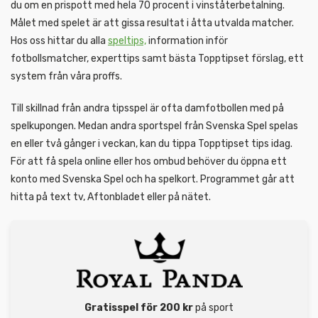
du om en prispott med hela 70 procent i vinståterbetalning.
Målet med spelet är att gissa resultat i åtta utvalda matcher.
Hos oss hittar du alla
speltips,
information inför
fotbollsmatcher, experttips samt bästa Topptipset förslag, ett
system från våra proffs.
Till skillnad från andra tipsspel är ofta damfotbollen med på
spelkupongen. Medan andra sportspel från Svenska Spel spelas
en eller två gånger i veckan, kan du tippa Topptipset tips idag.
För att få spela online eller hos ombud behöver du öppna ett
konto med Svenska Spel och ha spelkort. Programmet går att
hitta på text tv, Aftonbladet eller på nätet.
Gratisspel för 200 kr
på sport