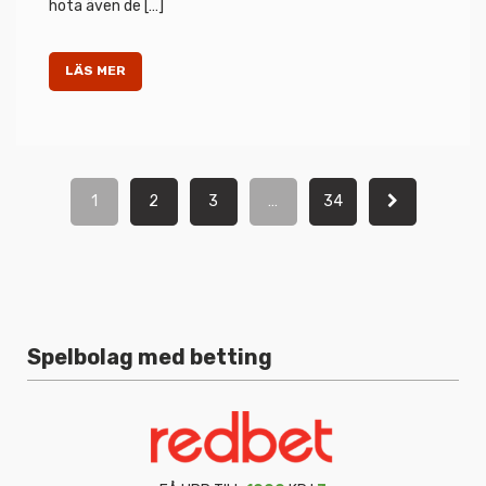
hota även de […]
LÄS MER
1
2
3
…
34
Spelbolag med betting