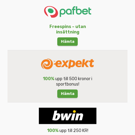
Freespins – utan
insättning
Hämta
100%
upp till 500 kronor i
sportbonus!
Hämta
100%
upp till 250 KR!