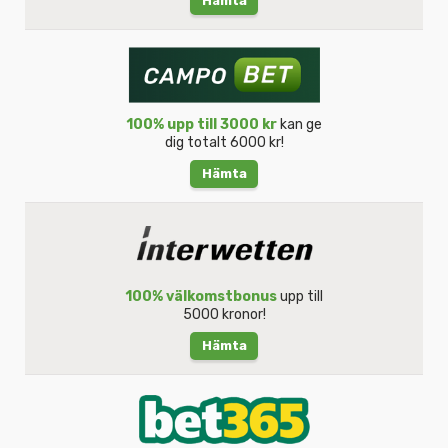
Hämta
100% upp till 3000 kr
kan ge
dig totalt 6000 kr!
Hämta
100% välkomstbonus
upp till
5000 kronor!
Hämta