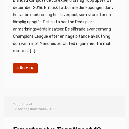
Blandad kompott detta expertförslag Topptipset 21
december 2018. Brittisk fotboll inleder kupongen där vi
hittar bra spikförslag hos Liverpool, som står inför en
lämplig uppgift. Det sista har the Reds gjort
anmärkningsvärda insatser. De säkrade avancemang i
Champions League efter en nagelbitande avslutning
och vann mot Manchester United i ligan med tre mål
mot ett. […]
LÄS MER
Topptipset
19, onsdag
december
2018