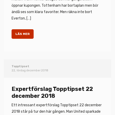
öppnar kupongen. Tottenham har bortaplan men bör
ändå ses som klara favoriter. Men räkna inte bort
Everton, […]
LÄS MER
Topptipset
22, lördag
december
2018
Expertförslag Topptipset 22
december 2018
Ett intressant expertförslag Topptipset 22 december
2018 står på tur den här gången. Man United sparkade