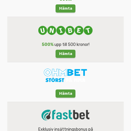
Hämta
500%
upp till 500 kronor!
Hämta
Hämta
Exklusiv insättningsbonus på