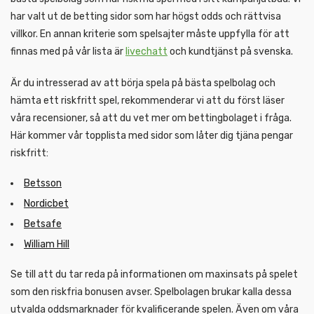
har valt ut de betting sidor som har högst odds och rättvisa
villkor. En annan kriterie som spelsajter måste uppfylla för att
finnas med på vår lista är
livechatt
och kundtjänst på svenska.
Är du intresserad av att börja spela på bästa spelbolag och
hämta ett riskfritt spel, rekommenderar vi att du först läser
våra recensioner, så att du vet mer om bettingbolaget i fråga.
Här kommer vår topplista med sidor som låter dig tjäna pengar
riskfritt:
Betsson
Nordicbet
Betsafe
William Hill
Se till att du tar reda på informationen om maxinsats på spelet
som den riskfria bonusen avser. Spelbolagen brukar kalla dessa
utvalda oddsmarknader för kvalificerande spelen. Även om våra