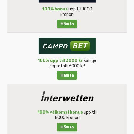
100% bonus
upp till 1000
kronor!
Hämta
100% upp till 3000 kr
kan ge
dig totalt 6000 kr!
Hämta
100% välkomstbonus
upp till
5000 kronor!
Hämta