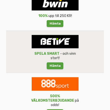
100%
upp till 250 KR!
Hämta
SPELA SMART
- och vinn
stort!
Hämta
500%
VÄLKOMSTERBJUDANDE
på
odds!