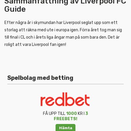
Sammanfattning av Liverpool FC
Guide
Efter några år i skymundan har Liverpool seglat upp som ett
storlag att räkna med ute i europa igen. Förra året tog man sig
till final i CL och i årets liga ångar man på som bara den. Det är
roligt att vara Liverpool fan igen!
Spelbolag med betting
FÅ UPP TILL
1000
KR I
3
FREEBETS!
Hämta