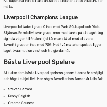
FA-cupen har inte lottats än, så det återstår att se vilka LFC får
möta.
Liverpool i Champions League
Liverpool lottades i grupp C ihop med Paris SG, Napoli och Röda
Stjärnan. En relativt svår grupp, men med tanke på att laget tog
sig hela vägen till finalen i fjol får man stå ut med att vara
favorit i gruppen ihop med PSG. Med två matcher spelade ligger
laget tvåa med en vinst och tre gjorda mål.
Bästa Liverpool Spelare
Att utse dom bästa Liverpool spelarna genom tiderna är omöjligt
och högst subjektivt. Men några favoriter hos fansen är i alla fall:
Steven Gerrard
Kenny Dalglish
Graeme Souness