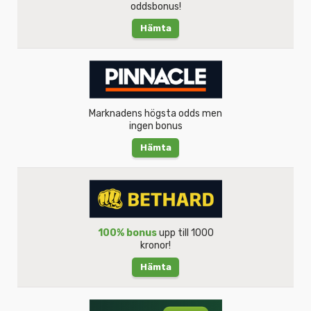
oddsbonus!
Hämta
Marknadens högsta odds men
ingen bonus
Hämta
100% bonus
upp till 1000
kronor!
Hämta