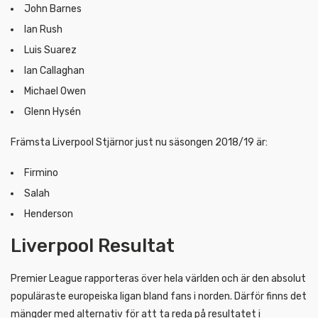
John Barnes
Ian Rush
Luis Suarez
Ian Callaghan
Michael Owen
Glenn Hysén
Främsta Liverpool Stjärnor just nu säsongen 2018/19 är:
Firmino
Salah
Henderson
Liverpool Resultat
Premier League rapporteras över hela världen och är den absolut
populäraste europeiska ligan bland fans i norden. Därför finns det
mängder med alternativ för att ta reda på resultatet i