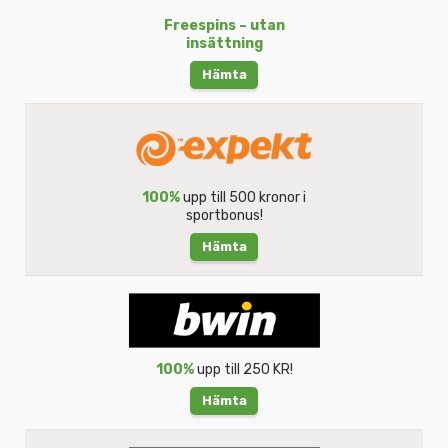
Freespins – utan
insättning
Hämta
100%
upp till 500 kronor i
sportbonus!
Hämta
100%
upp till 250 KR!
Hämta