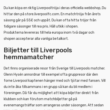
Du kan köpa en riktig Liverpooltröja i deras officiella webbshop, Du
hittar den på store.liverpoolfc.com. En matchtröja från årets
säsong går på 55£ och uppåt. Du kan ofta hitta tröjor från
tidigare säsonger till rea pris. Håll utkik i shopen.
Produkterna levereras till hela europa inom två dagar och
shopen accepterar alla vanliga betalkort.
Biljetter till Liverpools
hemmamatcher
Det finns organiserade resor från Sverige till Liverpools matcher.
Glenn Hysén annordnar till exempel ofta gruppresor där den
forne Liverpool kaptenen hänger med och tjötar med fansen. Vill
du inte åka tillsammans i en grupp så kan du bli medlem i
föreningen. Då får du möjlighet att köpa biljetter direkt från
klubben och kan förutom matchbiljetter gå på
evenemangsträffar som arrangeras under säsongen. Att sedan