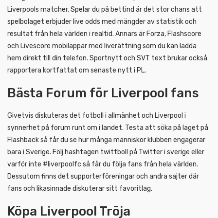
Liverpools matcher. Spelar du på bettind är det stor chans att
spelbolaget erbjuder live odds med mängder av statistik och
resultat från hela världen i realtid. Annars är Forza, Flashscore
och Livescore mobilappar med liverättning som du kan ladda
hem direkt till din telefon. Sportnytt och SVT text brukar också
rapportera kortfattat om senaste nytt i PL.
Bästa Forum för Liverpool fans
Givetvis diskuteras det fotboll i allmänhet och Liverpool i
synnerhet på forum runt om i landet. Testa att söka på laget på
Flashback så får du se hur många människor klubben engagerar
bara i Sverige. Följ hashtagen twittboll på Twitter i sverige eller
varför inte #liverpoolfc så får du följa fans från hela världen.
Dessutom finns det supporterföreningar och andra sajter där
fans och likasinnade diskuterar sitt favoritlag.
Köpa Liverpool Tröja