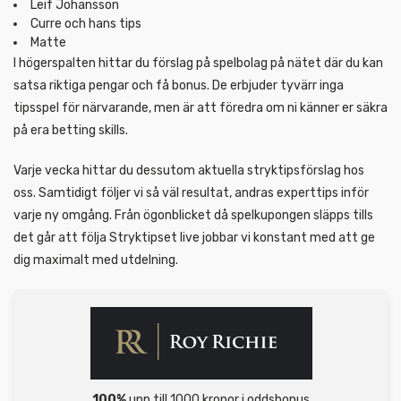
Leif Johansson
Curre och hans tips
Matte
I högerspalten hittar du förslag på spelbolag på nätet där du kan
satsa riktiga pengar och få bonus. De erbjuder tyvärr inga
tipsspel för närvarande, men är att föredra om ni känner er säkra
på era betting skills.
Varje vecka hittar du dessutom aktuella stryktipsförslag hos
oss. Samtidigt följer vi så väl resultat, andras experttips inför
varje ny omgång. Från ögonblicket då spelkupongen släpps tills
det går att följa Stryktipset live jobbar vi konstant med att ge
dig maximalt med utdelning.
100%
upp till 1000 kronor i oddsbonus