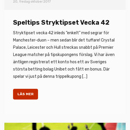
20, fredag
oktober
2017
Speltips Stryktipset Vecka 42
Stryktipset vecka 42 inleds ”enkelt” med segrar för
Manchester-duon – men sedan blir det tuffare! Crystal
Palace, Leicester och Hull streckas snabbt på Premier
League matcher på tipskupongens förslag. Vi har även
äntligen registrerat ett konto hos ett av Sveriges
största betting bolag Unibet och fått en bonus. Där
spelar vi just på denna trippelkupong […]
LÄS MER