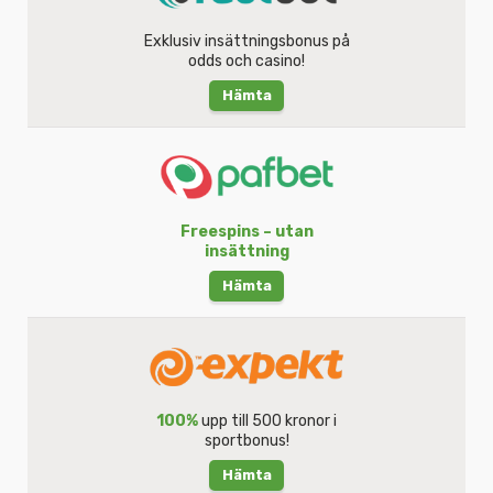
Exklusiv insättningsbonus på
odds och casino!
Hämta
Freespins – utan
insättning
Hämta
100%
upp till 500 kronor i
sportbonus!
Hämta