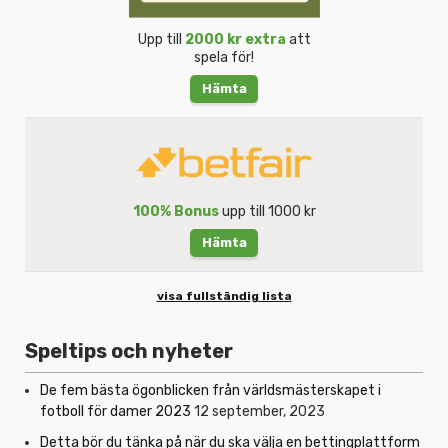
Upp till
2000 kr extra
att
spela för!
Hämta
100% Bonus
upp till 1000 kr
Hämta
visa fullständig lista
Speltips och nyheter
De fem bästa ögonblicken från världsmästerskapet i
fotboll för damer 2023
12 september, 2023
Detta bör du tänka på när du ska välja en bettingplattform