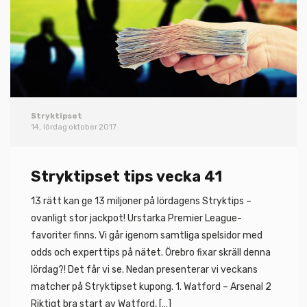
Stryktipset
14, lördag
oktober
2017
Stryktipset tips vecka 41
13 rätt kan ge 13 miljoner på lördagens Stryktips –
ovanligt stor jackpot! Urstarka Premier League-
favoriter finns. Vi går igenom samtliga spelsidor med
odds och experttips på nätet. Örebro fixar skräll denna
lördag?! Det får vi se. Nedan presenterar vi veckans
matcher på Stryktipset kupong. 1. Watford – Arsenal 2
Riktigt bra start av Watford, […]