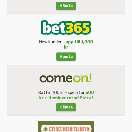
Hämta
New Kunder -
upp till 1,000
kr
Hämta
Sätt in 100 kr - spela för
500
kr + Hemlevererad Pizza!
Hämta