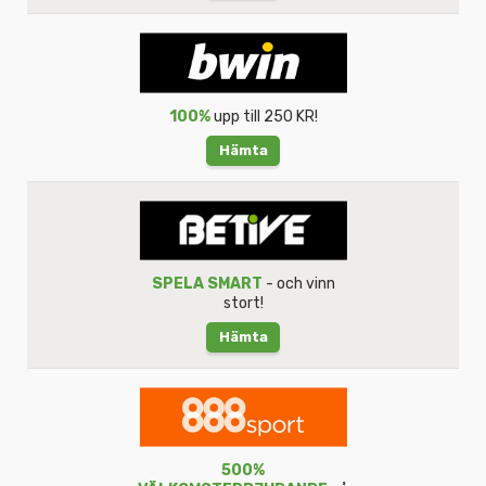
100%
upp till 250 KR!
Hämta
SPELA SMART
- och vinn
stort!
Hämta
500%