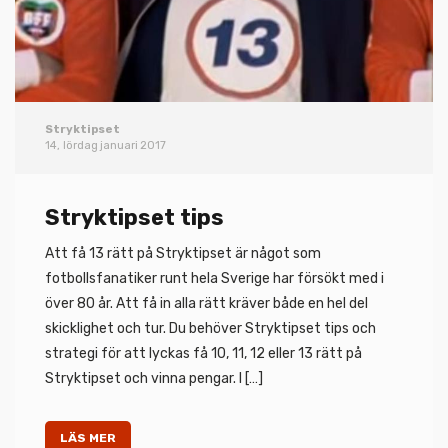
Stryktipset
14, lördag
januari
2017
Stryktipset tips
Att få 13 rätt på Stryktipset är något som
fotbollsfanatiker runt hela Sverige har försökt med i
över 80 år. Att få in alla rätt kräver både en hel del
skicklighet och tur. Du behöver Stryktipset tips och
strategi för att lyckas få 10, 11, 12 eller 13 rätt på
Stryktipset och vinna pengar. I […]
LÄS MER