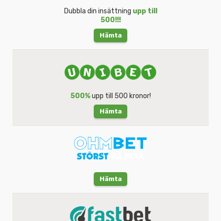
Dubbla din insättning
upp till
500!!!
Hämta
500%
upp till 500 kronor!
Hämta
Hämta