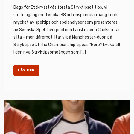
Dags för Ettkrysstvås första Stryktipset tips. Vi
sätter igång med vecka 38 och inspireras i mångt och
mycket av speltips och spelanalyser som presenteras
av Svenska Spel. Liverpool och kanske även Chelsea får
slita – men däremot litar vi på Manchester-duon på
Stryktipset. I The Championship tippas ”Boro”! Lycka till
i den nya Stryktipsomgången som […]
LÄS MER