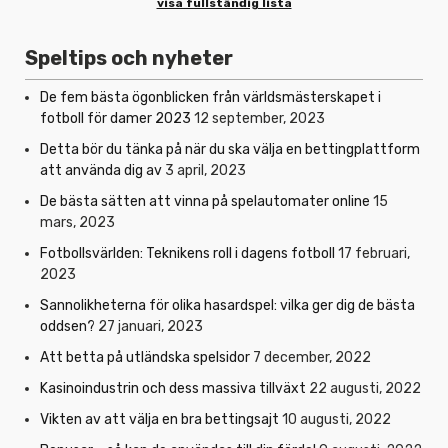
visa fullständig lista
Speltips och nyheter
De fem bästa ögonblicken från världsmästerskapet i
fotboll för damer 2023
12 september, 2023
Detta bör du tänka på när du ska välja en bettingplattform
att använda dig av
3 april, 2023
De bästa sätten att vinna på spelautomater online
15
mars, 2023
Fotbollsvärlden: Teknikens roll i dagens fotboll
17 februari,
2023
Sannolikheterna för olika hasardspel: vilka ger dig de bästa
oddsen?
27 januari, 2023
Att betta på utländska spelsidor
7 december, 2022
Kasinoindustrin och dess massiva tillväxt
22 augusti, 2022
Vikten av att välja en bra bettingsajt
10 augusti, 2022