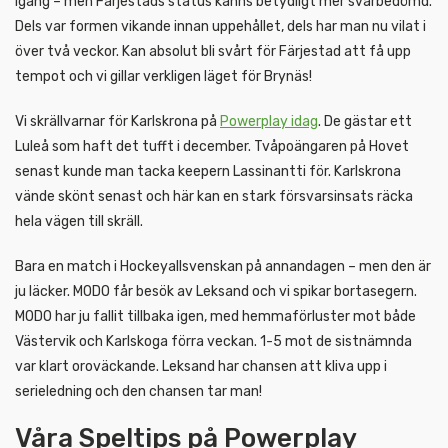
igång – men Färjestads status känns betydligt mer svårbedömd.
Dels var formen vikande innan uppehållet, dels har man nu vilat i
över två veckor. Kan absolut bli svårt för Färjestad att få upp
tempot och vi gillar verkligen läget för Brynäs!
Vi skrällvarnar för Karlskrona på
Powerplay idag
. De gästar ett
Luleå som haft det tufft i december. Tvåpoängaren på Hovet
senast kunde man tacka keepern Lassinantti för. Karlskrona
vände skönt senast och här kan en stark försvarsinsats räcka
hela vägen till skräll.
Bara en match i Hockeyallsvenskan på annandagen – men den är
ju läcker. MODO får besök av Leksand och vi spikar bortasegern.
MODO har ju fallit tillbaka igen, med hemmaförluster mot både
Västervik och Karlskoga förra veckan. 1-5 mot de sistnämnda
var klart oroväckande. Leksand har chansen att kliva upp i
serieledning och den chansen tar man!
Våra Speltips på Powerplay