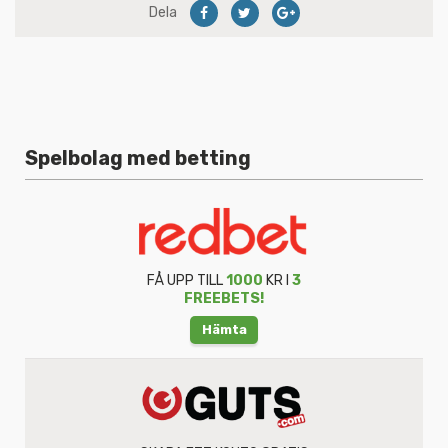
Dela
Spelbolag med betting
FÅ UPP TILL
1000
KR I
3
FREEBETS!
Hämta