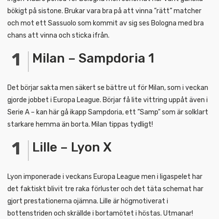
bökigt på sistone. Brukar vara bra på att vinna ”rätt” matcher
och mot ett Sassuolo som kommit av sig ses Bologna med bra
chans att vinna och sticka ifrån.
Milan – Sampdoria 1
Det börjar sakta men säkert se bättre ut för Milan, som i veckan
gjorde jobbet i Europa League. Börjar få lite vittring uppåt även i
Serie A – kan här gå ikapp Sampdoria, ett ”Samp” som är solklart
starkare hemma än borta. Milan tippas tydligt!
Lille – Lyon X
Lyon imponerade i veckans Europa League men i ligaspelet har
det faktiskt blivit tre raka förluster och det täta schemat har
gjort prestationerna ojämna. Lille är högmotiverat i
bottenstriden och skrällde i bortamötet i höstas. Utmanar!