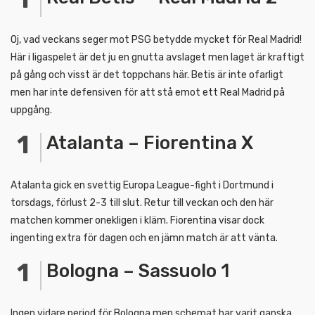
Oj, vad veckans seger mot PSG betydde mycket för Real Madrid!
Här i ligaspelet är det ju en gnutta avslaget men laget är kraftigt
på gång och visst är det toppchans här. Betis är inte ofarligt
men har inte defensiven för att stå emot ett Real Madrid på
uppgång.
Atalanta – Fiorentina X
Atalanta gick en svettig Europa League-fight i Dortmund i
torsdags, förlust 2-3 till slut. Retur till veckan och den här
matchen kommer onekligen i kläm. Fiorentina visar dock
ingenting extra för dagen och en jämn match är att vänta.
Bologna – Sassuolo 1
Ingen vidare period för Bologna men schemat har varit ganska