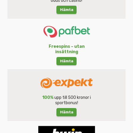
odds och casino!
Hämta
Freespins – utan
insättning
Hämta
100%
upp till 500 kronor i
sportbonus!
Hämta