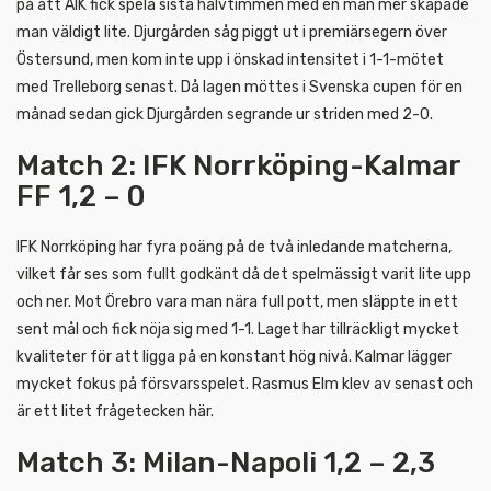
på att AIK fick spela sista halvtimmen med en man mer skapade
man väldigt lite. Djurgården såg piggt ut i premiärsegern över
Östersund, men kom inte upp i önskad intensitet i 1-1-mötet
med Trelleborg senast. Då lagen möttes i Svenska cupen för en
månad sedan gick Djurgården segrande ur striden med 2-0.
Match 2: IFK Norrköping-Kalmar
FF 1,2 – 0
IFK Norrköping har fyra poäng på de två inledande matcherna,
vilket får ses som fullt godkänt då det spelmässigt varit lite upp
och ner. Mot Örebro vara man nära full pott, men släppte in ett
sent mål och fick nöja sig med 1-1. Laget har tillräckligt mycket
kvaliteter för att ligga på en konstant hög nivå. Kalmar lägger
mycket fokus på försvarsspelet. Rasmus Elm klev av senast och
är ett litet frågetecken här.
Match 3: Milan-Napoli 1,2 – 2,3