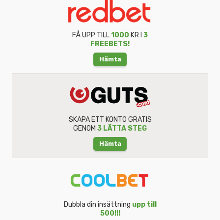
FÅ UPP TILL
1000
KR I
3
FREEBETS!
Hämta
SKAPA ETT KONTO GRATIS
GENOM
3 LÄTTA STEG
Hämta
Dubbla din insättning
upp till
500!!!