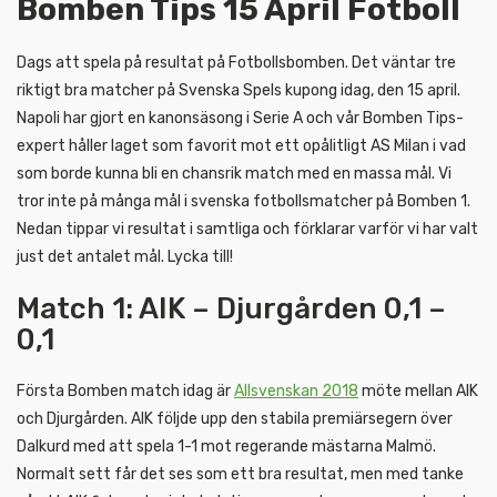
Bomben Tips 15 April Fotboll
Dags att spela på resultat på Fotbollsbomben. Det väntar tre
riktigt bra matcher på Svenska Spels kupong idag, den 15 april.
Napoli har gjort en kanonsäsong i Serie A och vår Bomben Tips-
expert håller laget som favorit mot ett opålitligt AS Milan i vad
som borde kunna bli en chansrik match med en massa mål. Vi
tror inte på många mål i svenska fotbollsmatcher på Bomben 1.
Nedan tippar vi resultat i samtliga och förklarar varför vi har valt
just det antalet mål. Lycka till!
Match 1: AIK – Djurgården 0,1 –
0,1
Första Bomben match idag är
Allsvenskan 2018
möte mellan AIK
och Djurgården. AIK följde upp den stabila premiärsegern över
Dalkurd med att spela 1-1 mot regerande mästarna Malmö.
Normalt sett får det ses som ett bra resultat, men med tanke