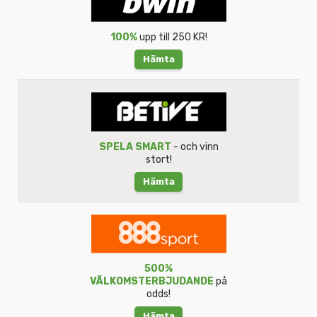
100%
upp till 250 KR!
Hämta
SPELA SMART
- och vinn
stort!
Hämta
500%
VÄLKOMSTERBJUDANDE
på
odds!
Hämta