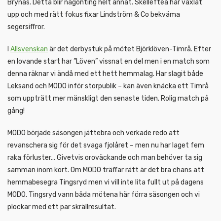
Brynäs. Detta blir någonting helt annat. Skellefteå har växlat
upp och med rätt fokus fixar Lindström & Co bekväma
segersiffror.
I
Allsvenskan
är det derbystuk på mötet Björklöven-Timrå. Efter
en lovande start har ”Löven” vissnat en del men i en match som
denna räknar vi ändå med ett hett hemmalag. Har slagit både
Leksand och MODO inför storpublik – kan även knäcka ett Timrå
som uppträtt mer mänskligt den senaste tiden. Rolig match på
gång!
MODO började säsongen jättebra och verkade redo att
revanschera sig för det svaga fjolåret – men nu har laget fem
raka förluster… Givetvis oroväckande och man behöver ta sig
samman inom kort. Om MODO träffar rätt är det bra chans att
hemmabesegra Tingsryd men vi vill inte lita fullt ut på dagens
MODO. Tingsryd vann båda mötena här förra säsongen och vi
plockar med ett par skrällresultat.