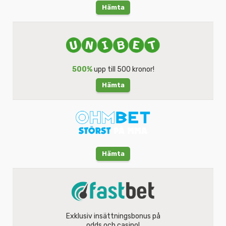
Hämta
500%
upp till 500 kronor!
Hämta
Hämta
Exklusiv insättningsbonus på
odds och casino!