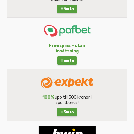
Hämta
Freespins – utan
insättning
Hämta
100%
upp till 500 kronor i
sportbonus!
Hämta