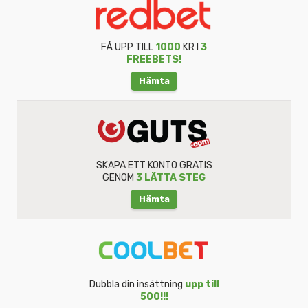
FÅ UPP TILL
1000
KR I
3
FREEBETS!
Hämta
SKAPA ETT KONTO GRATIS
GENOM
3 LÄTTA STEG
Hämta
Dubbla din insättning
upp till
500!!!