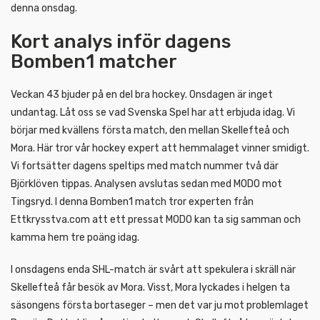
denna onsdag.
Kort analys inför dagens
Bomben1 matcher
Veckan 43 bjuder på en del bra hockey. Onsdagen är inget
undantag. Låt oss se vad Svenska Spel har att erbjuda idag. Vi
börjar med kvällens första match, den mellan Skellefteå och
Mora. Här tror vår hockey expert att hemmalaget vinner smidigt.
Vi fortsätter dagens speltips med match nummer två där
Björklöven tippas. Analysen avslutas sedan med MODO mot
Tingsryd. I denna Bomben1 match tror experten från
Ettkrysstva.com att ett pressat MODO kan ta sig samman och
kamma hem tre poäng idag.
I onsdagens enda SHL-match är svårt att spekulera i skräll när
Skellefteå får besök av Mora. Visst, Mora lyckades i helgen ta
säsongens första bortaseger – men det var ju mot problemlaget