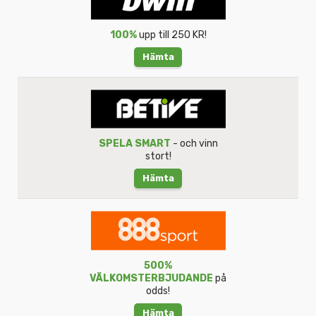
100%
upp till 250 KR!
Hämta
SPELA SMART
- och vinn
stort!
Hämta
500%
VÄLKOMSTERBJUDANDE
på
odds!
Hämta