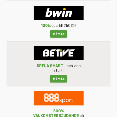
100%
upp till 250 KR!
Hämta
SPELA SMART
- och vinn
stort!
Hämta
500%
VÄLKOMSTERBJUDANDE
på