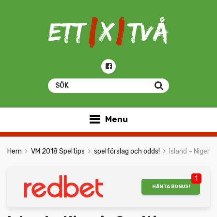
Menu
Hem
VM 2018 Speltips
spelförslag och odds!
Island – Nigeria
1
HÄMTA BONUS!