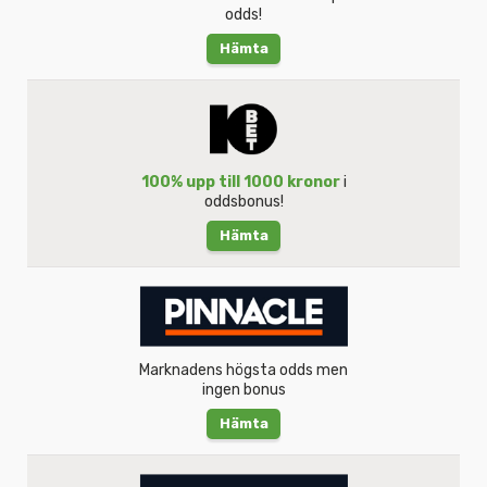
odds!
Hämta
100% upp till 1000 kronor
i
oddsbonus!
Hämta
Marknadens högsta odds men
ingen bonus
Hämta