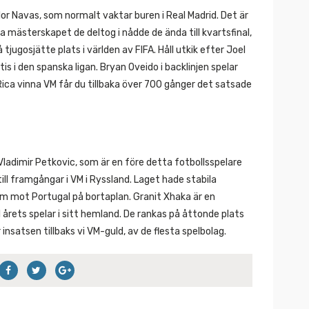
or Navas, som normalt vaktar buren i Real Madrid. Det är
 mästerskapet de deltog i nådde de ända till kvartsfinal,
tjugosjätte plats i världen av FIFA. Håll utkik efter Joel
is i den spanska ligan. Bryan Oveido i backlinjen spelar
Rica vinna VM får du tillbaka över 700 gånger det satsade
ladimir Petkovic, som är en före detta fotbollsspelare
ill framgångar i VM i Ryssland. Laget hade stabila
om mot Portugal på bortaplan. Granit Xhaka är en
 årets spelar i sitt hemland. De rankas på åttonde plats
insatsen tillbaks vi VM-guld, av de flesta spelbolag.