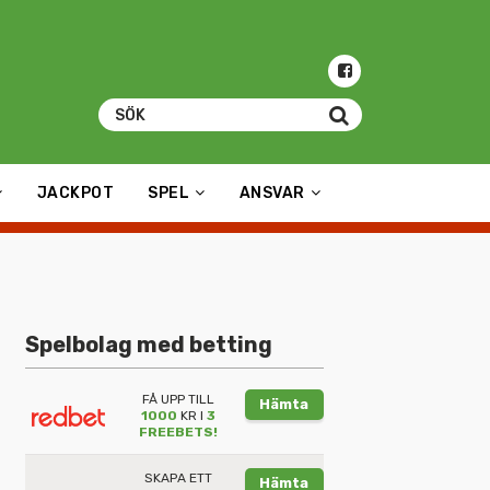
JACKPOT
SPEL
ANSVAR
Spelbolag med betting
FÅ UPP TILL
Hämta
1000
KR I
3
FREEBETS!
SKAPA ETT
Hämta