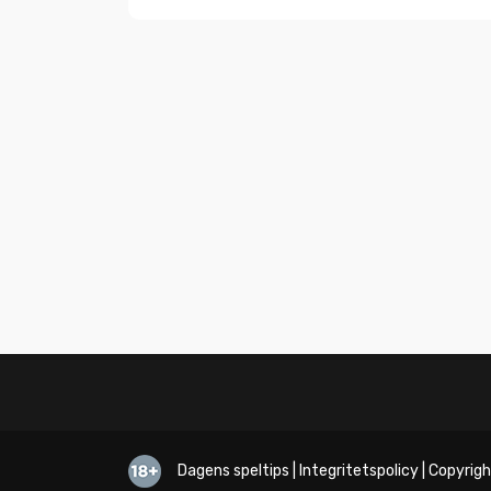
Dagens speltips
|
Integritetspolicy
| Copyrig