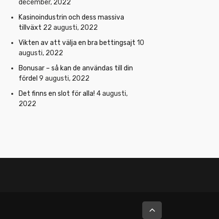
december, 2022
Kasinoindustrin och dess massiva
tillväxt
22 augusti, 2022
Vikten av att välja en bra bettingsajt
10
augusti, 2022
Bonusar – så kan de användas till din
fördel
9 augusti, 2022
Det finns en slot för alla!
4 augusti,
2022