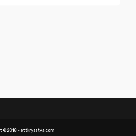
ht ©2018 - ettkrysstva.com