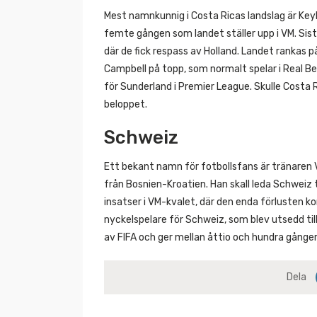
Mest namnkunnig i Costa Ricas landslag är Keyl
femte gången som landet ställer upp i VM. Sista
där de fick respass av Holland. Landet rankas på 
Campbell på topp, som normalt spelar i Real Bet
för Sunderland i Premier League. Skulle Costa 
beloppet.
Schweiz
Ett bekant namn för fotbollsfans är tränaren V
från Bosnien-Kroatien. Han skall leda Schweiz t
insatser i VM-kvalet, där den enda förlusten k
nyckelspelare för Schweiz, som blev utsedd till
av FIFA och ger mellan åttio och hundra gånger 
Dela