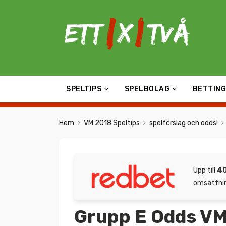
SPELTIPS
SPELBOLAG
BETTING
Hem
VM 2018 Speltips
spelförslag och odds!
Upp till
40
omsättni
Grupp E Odds V