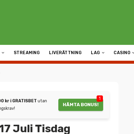
STREAMING
LIVERÄTTNING
LAG
CASINO
g
1
0 kr i GRATISBET
utan
HÄMTA BONUS!
ngskrav!
17 Juli Tisdag