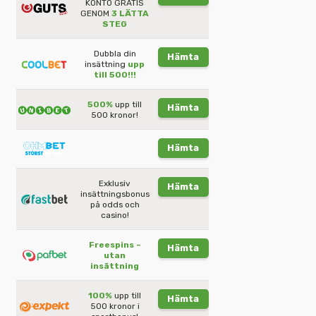
KONTO GRATIS
GENOM
3 LÄTTA
STEG
Dubbla din
Hämta
insättning
upp
till 500!!!
500%
upp till
Hämta
500 kronor!
Hämta
Exklusiv
Hämta
insättningsbonus
på odds och
casino!
Freespins –
Hämta
utan
insättning
100%
upp till
Hämta
500 kronor i