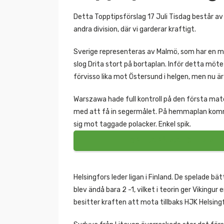
Detta Topptipsförslag 17 Juli Tisdag består a
andra division, där vi garderar kraftigt.
Sverige representeras av Malmö, som har en my
slog Drita stort på bortaplan. Inför detta möte
förvisso lika mot Östersund i helgen, men nu är 
Warszawa hade full kontroll på den första mat
med att få in segermålet. På hemmaplan komme
sig mot taggade polacker. Enkel spik.
SPELA PÅ MATCHEN MED
Helsingfors leder ligan i Finland. De spelade b
blev ändå bara 2 -1, vilket i teorin ger Vikingu
besitter kraften att mota tillbaks HJK Helsing