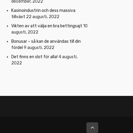
december, 2022
Kasinoindustrin och dess massiva
tillväxt
22 augusti, 2022
Vikten av att välja en bra bettingsajt
10
augusti, 2022
Bonusar – så kan de användas till din
fördel
9 augusti, 2022
Det finns en slot för alla!
4 augusti,
2022