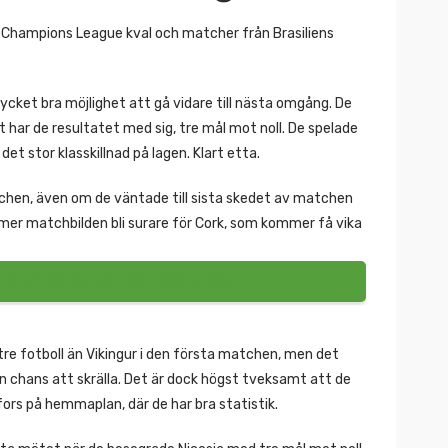
v Champions League kval och matcher från Brasiliens
cket bra möjlighet att gå vidare till nästa omgång. De
t har de resultatet med sig, tre mål mot noll. De spelade
det stor klasskillnad på lagen. Klart etta.
chen, även om de väntade till sista skedet av matchen
r matchbilden bli surare för Cork, som kommer få vika
 2 X 200 KR EXTRA HOS REDBET!
ättre fotboll än Vikingur i den första matchen, men det
r en chans att skrälla. Det är dock högst tveksamt att de
fors på hemmaplan, där de har bra statistik.