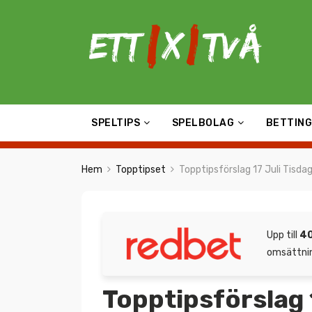
SPELTIPS
SPELBOLAG
BETTING
Hem
Topptipset
Topptipsförslag 17 Juli Tisda
Upp till
40
omsättni
Topptipsförslag 