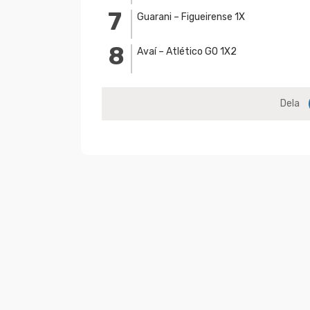
Guarani – Figueirense 1X
Avaí – Atlético GO 1X2
Dela