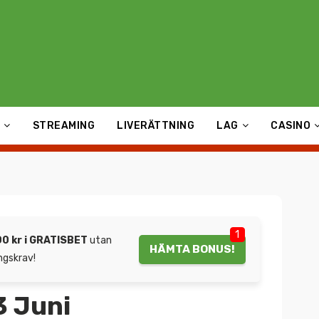
STREAMING
LIVERÄTTNING
LAG
CASINO
1
0 kr i GRATISBET
utan
HÄMTA BONUS!
ngskrav!
3 Juni