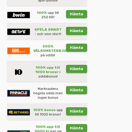
sportbonus!
100%
upp till
Hämta
250 KR!
SPELA SMART
Hämta
- och vinn stort!
500%
Hämta
VÄLKOMSTERBJUDANDE
på odds!
100% upp till
Hämta
1000 kronor
i
oddsbonus!
Marknadens
Hämta
högsta odds men
ingen bonus
100% bonus
upp
Hämta
till 1000 kronor!
100% upp till
Hämta
3000 kr
kan ge