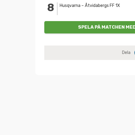
Husqvarna – Åtvidabergs FF 1X
SPELA PÅ MATCHEN MED
Dela