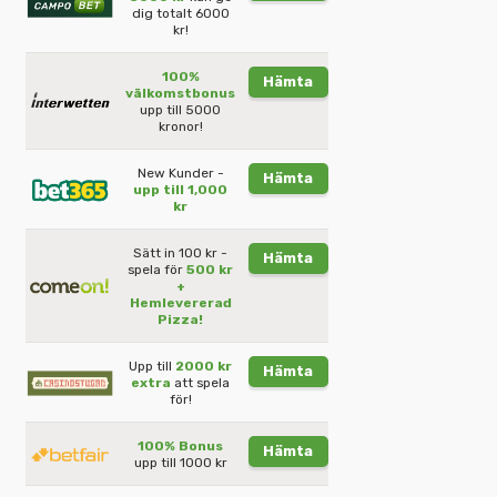
dig totalt 6000
kr!
100%
Hämta
välkomstbonus
upp till 5000
kronor!
New Kunder -
Hämta
upp till 1,000
kr
Sätt in 100 kr -
Hämta
spela för
500 kr
+
Hemlevererad
Pizza!
Upp till
2000 kr
Hämta
extra
att spela
för!
100% Bonus
Hämta
upp till 1000 kr