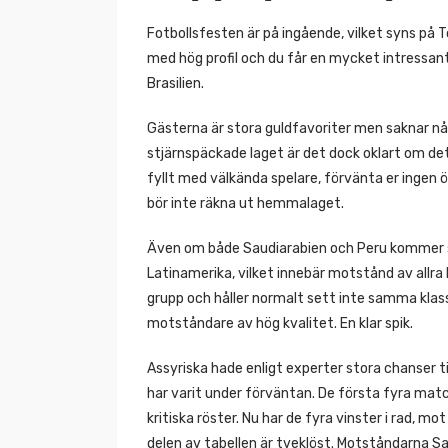
Fotbollsfesten är på ingående, vilket syns på T
med hög profil och du får en mycket intressan
Brasilien.
Gästerna är stora guldfavoriter men saknar nå
stjärnspäckade laget är det dock oklart om det
fyllt med välkända spelare, förvänta er ingen öv
bör inte räkna ut hemmalaget.
Även om både Saudiarabien och Peru kommer spe
Latinamerika, vilket innebär motstånd av allra
grupp och håller normalt sett inte samma klas
motståndare av hög kvalitet. En klar spik.
Assyriska hade enligt experter stora chanser til
har varit under förväntan. De första fyra mat
kritiska röster. Nu har de fyra vinster i rad,
delen av tabellen är tveklöst. Motståndarna S