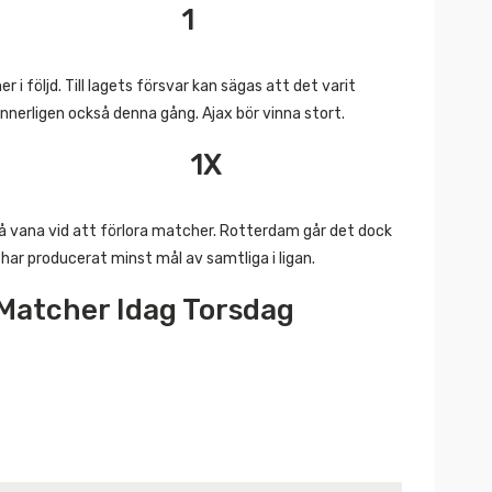
elsior 1
 i följd. Till lagets försvar kan sägas att det varit
erligen också denna gång. Ajax bör vinna stort.
Sparta 1X
å vana vid att förlora matcher. Rotterdam går det dock
har producerat minst mål av samtliga i ligan.
Matcher Idag Torsdag