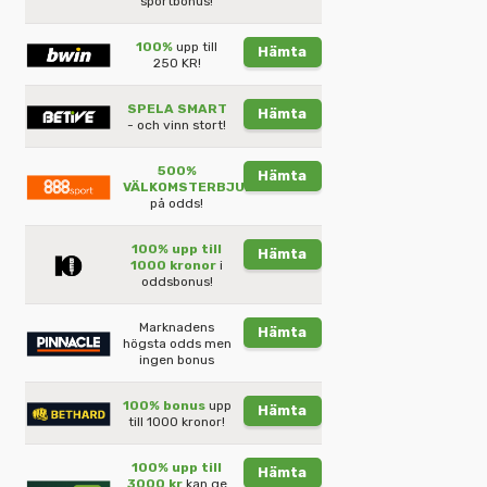
sportbonus!
100%
upp till
Hämta
250 KR!
SPELA SMART
Hämta
- och vinn stort!
500%
Hämta
VÄLKOMSTERBJUDANDE
på odds!
100% upp till
Hämta
1000 kronor
i
oddsbonus!
Marknadens
Hämta
högsta odds men
ingen bonus
100% bonus
upp
Hämta
till 1000 kronor!
100% upp till
Hämta
3000 kr
kan ge