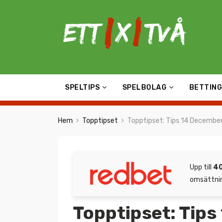
SPELTIPS
SPELBOLAG
BETTING
Hem
Topptipset
Topptipset: Tips 14 Decembe
Upp till
40
omsättni
Topptipset: Tip