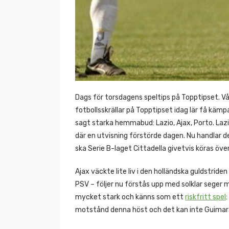
Dags för torsdagens speltips på Topptipset. Vå
fotbollsskrällar på Topptipset idag lär få käm
sagt starka hemmabud: Lazio, Ajax, Porto. Laz
där en utvisning förstörde dagen. Nu handlar de
ska Serie B-laget Cittadella givetvis köras över
Ajax väckte lite liv i den holländska guldstride
PSV – följer nu förstås upp med solklar seger m
mycket stark och känns som ett
riskfritt spel
motstånd denna höst och det kan inte Guimar