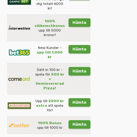
dig totalt 6000
kr!
100%
Hämta
välkomstbonus
upp till 5000
kronor!
New Kunder -
Hämta
upp till 1,000
kr
Sätt in 100 kr -
Hämta
spela för
500 kr
+
Hemlevererad
Pizza!
Upp till
2000 kr
Hämta
extra
att spela
för!
100% Bonus
Hämta
upp till 1000 kr