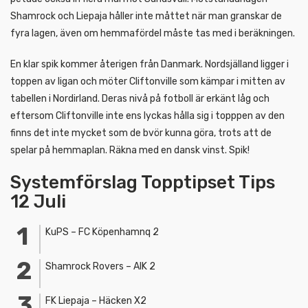
Shamrock och Liepaja håller inte måttet när man granskar de
fyra lagen, även om hemmafördel måste tas med i beräkningen.
En klar spik kommer återigen från Danmark. Nordsjälland ligger i
toppen av ligan och möter Cliftonville som kämpar i mitten av
tabellen i Nordirland. Deras nivå på fotboll är erkänt låg och
eftersom Cliftonville inte ens lyckas hålla sig i topppen av den
finns det inte mycket som de bvör kunna göra, trots att de
spelar på hemmaplan. Räkna med en dansk vinst. Spik!
Systemförslag Topptipset Tips
12 Juli
KuPS – FC Köpenhamnq 2
Shamrock Rovers – AIK 2
FK Liepaja – Häcken X2