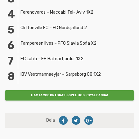
Ferencvaros – Maccabi Tel- Aviv 1X2
Cliftonville FC – FC Nordsjälland 2
Tampereen Ilves – PFC Slavia Sofia X2
FC Lahti – FH Hafnarfjordur 1X2
IBV Vestmannaeyjar – Sarpsborg 08 1X2
HÄMTA 200 KR I GRATISSPEL HOS ROYAL PANDA!
Dela