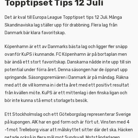
Topptipset Tips 12 Juli
Det är kval till Europa League Topptipset tips 12 Juli. Många
Skandinaviska lag ställer upp för drabbning. Flera lag från
Danmark bär klara favoritskap.
Köpenhamn är ett av Danmarks bästa lag och ligger fler snäpp
ovanför KuPS i kunnande. FC Köpenhamn är på bortaplan men
bär ändå ett stort favoritskap. Danskarna nådde inte upp till sin
potential under förra året. Denna säsongen har de öppnat upp
springande. Säsongspremiären i Danmark är på måndag. Räkna
med att de vill komma in i detta året med ett positivt resultat
från kvällen möte. KuPS är ett mittenlag i den finska ligan och
bör inte kunna stå emot storlagets besök.
Ett Stockholmslag och ett Göteborgslag representerar Sverige
på kupongen. AIK har en god form och är fört ut. Vinsten med 4
-1 mot Trelleborg visar att målskyttet sitter där det ska. Häcken
petade också in flera mål mot Sundsvall. Motståndarlagen