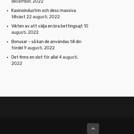
december, 2022
Kasinoindustrin och dess massiva
tillväxt
22 augusti, 2022
Vikten av att välja en bra bettingsajt
10
augusti, 2022
Bonusar – så kan de användas till din
fördel
9 augusti, 2022
Det finns en slot för alla!
4 augusti,
2022