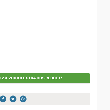
 2 X 200 KR EXTRA HOS REDBET!