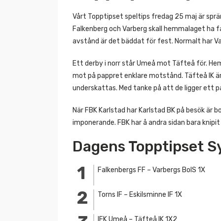
Vårt Topptipset speltips fredag 25 maj är spr
Falkenberg och Varberg skall hemmalaget ha fa
avstånd är det bäddat för fest. Normalt har Va
Ett derby i norr står Umeå mot Täfteå för. H
mot på pappret enklare motstånd. Täfteå IK ä
underskattas. Med tanke på att de ligger ett pa
När FBK Karlstad har Karlstad BK på besök är bor
imponerande. FBK har å andra sidan bara knipit
Dagens Topptipset S
Falkenbergs FF – Varbergs BoIS 1X
Torns IF – Eskilsminne IF 1X
IFK Umeå – Täfteå IK 1X2