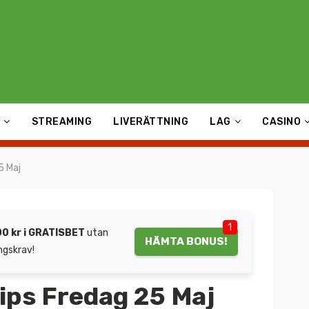
STREAMING
LIVERÄTTNING
LAG
CASINO
5 Maj
1
0 kr i GRATISBET
utan
HÄMTA BONUS!
ngskrav!
ips Fredag 25 Maj