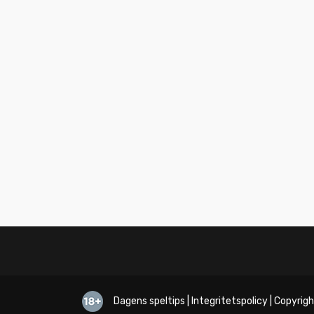
Dagens speltips
|
Integritetspolicy
| Copyrig