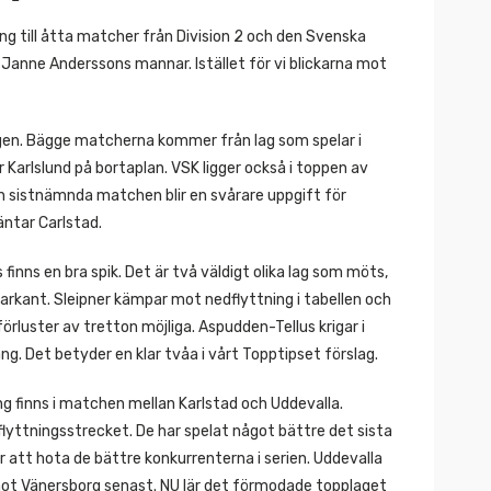
ning till åtta matcher från Division 2 och den Svenska
r Janne Anderssons mannar. Istället för vi blickarna mot
gen. Bägge matcherna kommer från lag som spelar i
 Karlslund på bortaplan. VSK ligger också i toppen av
n sistnämnda matchen blir en svårare uppgift för
ntar Carlstad.
inns en bra spik. Det är två väldigt olika lag som möts,
rkant. Sleipner kämpar mot nedflyttning i tabellen och
förluster av tretton möjliga. Aspudden-Tellus krigar i
g. Det betyder en klar tvåa i vårt Topptipset förslag.
g finns i matchen mellan Karlstad och Uddevalla.
lyttningsstrecket. De har spelat något bättre det sista
ör att hota de bättre konkurrenterna i serien. Uddevalla
 mot Vänersborg senast. NU lär det förmodade topplaget