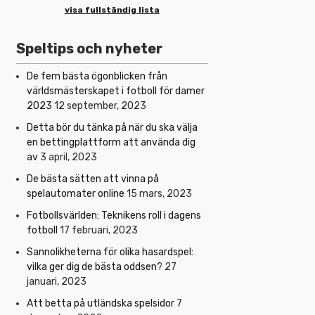
visa fullständig lista
Speltips och nyheter
De fem bästa ögonblicken från
världsmästerskapet i fotboll för damer
2023
12 september, 2023
Detta bör du tänka på när du ska välja
en bettingplattform att använda dig
av
3 april, 2023
De bästa sätten att vinna på
spelautomater online
15 mars, 2023
Fotbollsvärlden: Teknikens roll i dagens
fotboll
17 februari, 2023
Sannolikheterna för olika hasardspel:
vilka ger dig de bästa oddsen?
27
januari, 2023
Att betta på utländska spelsidor
7