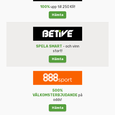
100%
upp till 250 KR!
Hämta
SPELA SMART
- och vinn
stort!
Hämta
500%
VÄLKOMSTERBJUDANDE
på
odds!
Hämta