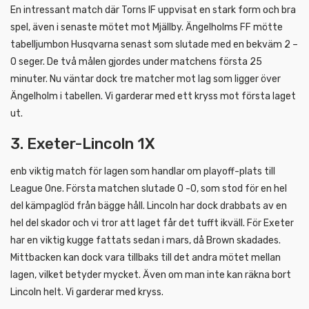
En intressant match där Torns IF uppvisat en stark form och bra
spel, även i senaste mötet mot Mjällby. Ängelholms FF mötte
tabelljumbon Husqvarna senast som slutade med en bekväm 2 –
0 seger. De två målen gjordes under matchens första 25
minuter. Nu väntar dock tre matcher mot lag som ligger över
Ängelholm i tabellen. Vi garderar med ett kryss mot första laget
ut.
3. Exeter-Lincoln 1X
enb viktig match för lagen som handlar om playoff-plats till
League One. Första matchen slutade 0 -0, som stod för en hel
del kämpaglöd från bägge håll. Lincoln har dock drabbats av en
hel del skador och vi tror att laget får det tufft ikväll. För Exeter
har en viktig kugge fattats sedan i mars, då Brown skadades.
Mittbacken kan dock vara tillbaks till det andra mötet mellan
lagen, vilket betyder mycket. Även om man inte kan räkna bort
Lincoln helt. Vi garderar med kryss.