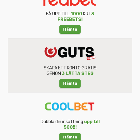
FÅ UPP TILL
1000
KR I
3
FREEBETS!
Hämta
SKAPA ETT KONTO GRATIS
GENOM
3 LÄTTA STEG
Hämta
Dubbla din insättning
upp till
500!!!
Hämta