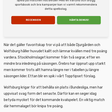
Spela på matchen hos Betser! Med en välfylld och snygg
sportsbook och bra kampanjer kan vi varmt rekommendera
detta spelbolag.
RECENSION
HÄMTA BONUS!
När det gäller favoritskap tror vi på att både Djurgården och
Wolfsburg håller huvudet kallt och lämnar kvällen med tre poäng
vardera. Stockholmslaget kommer från två segrar, efter en
mindre bra inledning på säsongen. Örebro har öppnat upp starkt
men kommer trots allt hamna längre ner i tabellen ju längre
säsongen lider. Ettan blir en spik i vårt Topptipset förslag.
Wolfsburg krigar för att behålla sin plats i Bundesliga, men har
uppvisat svag form det senaste. Därför kan en seger idag
betyda mycket för det kommande kvalspelet. En viktig match
där hemmalaget bör knipa tre poäng.