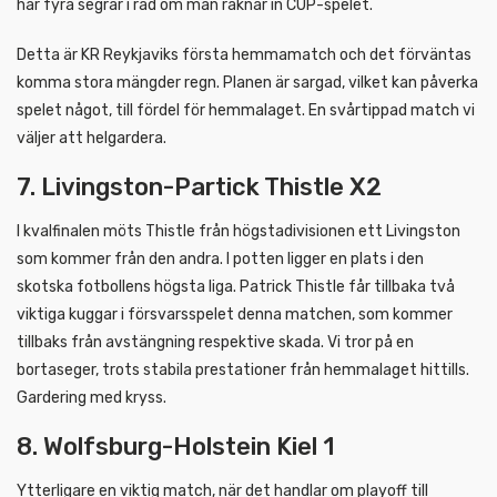
har fyra segrar i rad om man räknar in CUP-spelet.
Detta är KR Reykjaviks första hemmamatch och det förväntas
komma stora mängder regn. Planen är sargad, vilket kan påverka
spelet något, till fördel för hemmalaget. En svårtippad match vi
väljer att helgardera.
7. Livingston-Partick Thistle X2
I kvalfinalen möts Thistle från högstadivisionen ett Livingston
som kommer från den andra. I potten ligger en plats i den
skotska fotbollens högsta liga. Patrick Thistle får tillbaka två
viktiga kuggar i försvarsspelet denna matchen, som kommer
tillbaks från avstängning respektive skada. Vi tror på en
bortaseger, trots stabila prestationer från hemmalaget hittills.
Gardering med kryss.
8. Wolfsburg-Holstein Kiel 1
Ytterligare en viktig match, när det handlar om playoff till