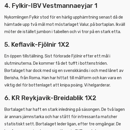
4. Fylkir-IBV Vestmannaeyjar 1
Nykomlingen Fylkir stod för en härlig upphämtning senast då de
hämtade upp två mål mot möstarlaget Valur, på bortaplan. Ikväll
möter de istället jumbon i tabellen och vi tror på en stark etta.
5. Keflavik-Fjölnir 1X2
En öppen tillställning. Sist förlorade Fjölnir efter ett mål i
slutminuterna. De kommer få det tufft i bottenstriden.
Bortalaget har dock med sig en svenskkändis i och med lånet av
Berisha, från Roma. Han har hittat till målform och kan vara en
viktig del för bottenlaget att knipa poäng. Vi helgarderar.
6. KR Reykjavik-Breidablik 1X2
Bortalaget har haft en stark inledning på säsongen. De två lagen
är annars jämnstarka och har stått för intressanta matcher
statistiskt sett. Bortalaget leder ligan, efter tre omgångar. De