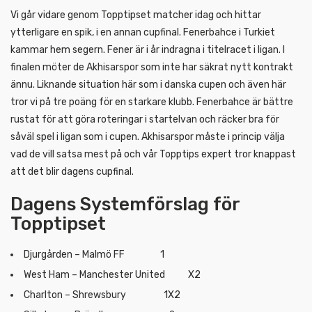
Vi går vidare genom Topptipset matcher idag och hittar
ytterligare en spik, i en annan cupfinal. Fenerbahce i Turkiet
kammar hem segern. Fener är i år indragna i titelracet i ligan. I
finalen möter de Akhisarspor som inte har säkrat nytt kontrakt
ännu. Liknande situation här som i danska cupen och även här
tror vi på tre poäng för en starkare klubb. Fenerbahce är bättre
rustat för att göra roteringar i startelvan och räcker bra för
såväl spel i ligan som i cupen. Akhisarspor måste i princip välja
vad de vill satsa mest på och vår Topptips expert tror knappast
att det blir dagens cupfinal.
Dagens Systemförslag för
Topptipset
Djurgården – Malmö FF 1
West Ham – Manchester United X2
Charlton – Shrewsbury 1X2