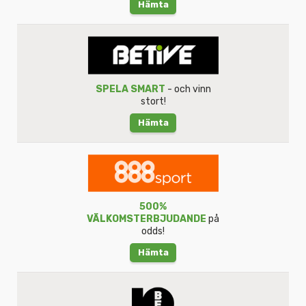
Hämta
SPELA SMART
- och vinn
stort!
Hämta
500%
VÄLKOMSTERBJUDANDE
på
odds!
Hämta