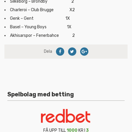
Silkeborg – Bröndby 2
Charleroi – Club Brugge X2
Genk – Gent 1X
Basel – Young Boys 1X
Akhisarspor – Fenerbahce 2
Dela
Spelbolag med betting
FÅ UPP TILL
1000
KR I
3