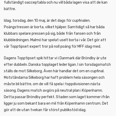
fullständigt oacceptabla och nu vill båda lagen visa att de kan
bättre.
Idag, torsdag, den 10 maj, är det dags för cupfinalen.
Poängstressen är borta, vilket hjälper. Samtidigt så har båda
klubbars spelare pressen på sig, både från fansen och från
klubbledningen. Malmö har spelat uselt borta i vår. Det gör att
vår Topptipset expert tror på noll poäng för MFF idag med.
Dagens Topptipset spik hittar vi i Danmark där Bröndby är ute
efter dubbeln. Danska topplaget leder ligan. I sin torsdagsmatch
ställs de mot Silkeborg. Även här handlar det om en cupfinal.
Motståndarna Silkeborg har haft problem hela säsongen och
måste bli bättre, om de vill få spela i toppdivisionen nästa
säsong. Dagens match avgörs på neutral plan i Köpenhamn.
Detta passar Bröndby perfekt. Staden som laget kommer ifrån
ligger ju som bekant bara en mil från Köpenhamn centrum. Det
gör att de utan tvekan får störst publikstöd idag.