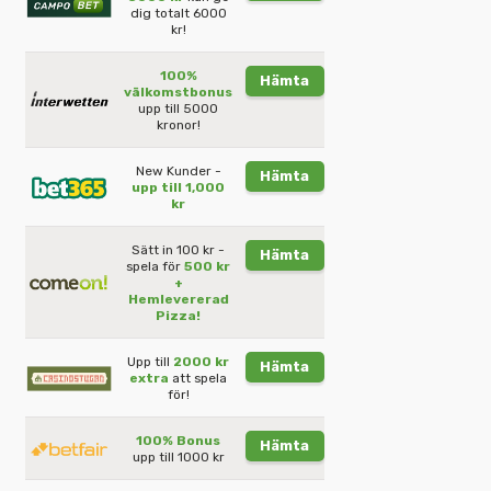
dig totalt 6000
kr!
100%
Hämta
välkomstbonus
upp till 5000
kronor!
New Kunder -
Hämta
upp till 1,000
kr
Sätt in 100 kr -
Hämta
spela för
500 kr
+
Hemlevererad
Pizza!
Upp till
2000 kr
Hämta
extra
att spela
för!
100% Bonus
Hämta
upp till 1000 kr