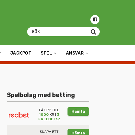
JACKPOT
SPEL
ANSVAR
Spelbolag med betting
FÅ UPP TILL
Hämta
1000
KR I
3
FREEBETS!
SKAPA ETT
Hämta