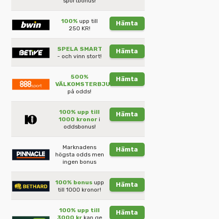
sportbonus!
100%
upp till
Hämta
250 KR!
SPELA SMART
Hämta
- och vinn stort!
500%
Hämta
VÄLKOMSTERBJUDANDE
på odds!
100% upp till
Hämta
1000 kronor
i
oddsbonus!
Marknadens
Hämta
högsta odds men
ingen bonus
100% bonus
upp
Hämta
till 1000 kronor!
100% upp till
Hämta
3000 kr
kan ge