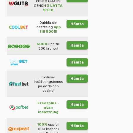
KONTO GRATIS
GENOM
3 LÄTTA
STEG
Dubbla din
Hämta
insättning
upp
till 500!!!
500%
upp till
Hämta
500 kronor!
Hämta
Exklusiv
Hämta
insättningsbonus
på odds och
casino!
Freespins –
Hämta
utan
insättning
100%
upp till
Hämta
500 kronor i