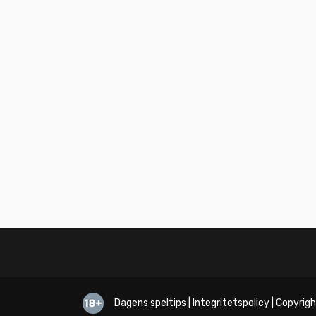
Dagens speltips
|
Integritetspolicy
| Copyrig