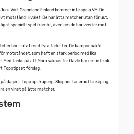
 Juni. Vårt Grannland Finland kommer inte spela VM. De
ivt motstånd i kvalet. De har åtta matcher utan förlust,
 något speciellt spel framåt, även om de har vinster mot
cher har slutat med fyra förluster. De kämpar bakåt
 för motståndet, som haft en stark period med lika
 Med tanke på att Moro saknas för Gävle bör det inte bli
rt Topptipset förslag.
 på dagens Topptips kupong. Sleipner tar emot Linköping,
ara en vinst på åtta matcher.
ystem