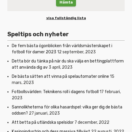
Hämta
visa fullständig lista
Speltips och nyheter
De fem bästa ögonblicken från världsmästerskapet i
fotboll för damer 2023
12 september, 2023
Detta bör du tänka på när du ska välja en bettingplattform
att använda dig av
3 april, 2023
De bästa sätten att vinna på spelautomater online
15
mars, 2023
Fotbollsvärlden: Teknikens roll i dagens fotboll
17 februari,
2023
Sannolikheterna för olika hasardspel: vilka ger dig de bästa
oddsen?
27 januari, 2023
Att betta på utländska spelsidor
7 december, 2022
Kasinoindustrin och dess massiva tillväxt
22 augusti, 2022