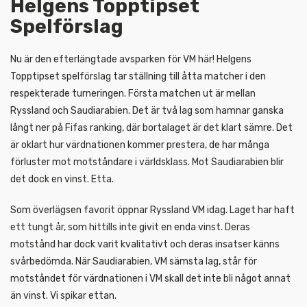
Helgens Topptipset
Spelförslag
Nu är den efterlängtade avsparken för VM här! Helgens
Topptipset spelförslag tar ställning till åtta matcher i den
respekterade turneringen. Första matchen ut är mellan
Ryssland och Saudiarabien. Det är två lag som hamnar ganska
långt ner på Fifas ranking, där bortalaget är det klart sämre. Det
är oklart hur värdnationen kommer prestera, de har många
förluster mot motståndare i världsklass. Mot Saudiarabien blir
det dock en vinst. Etta.
Som överlägsen favorit öppnar Ryssland VM idag. Laget har haft
ett tungt år, som hittills inte givit en enda vinst. Deras
motstånd har dock varit kvalitativt och deras insatser känns
svårbedömda. När Saudiarabien, VM sämsta lag, står för
motståndet för värdnationen i VM skall det inte bli något annat
än vinst. Vi spikar ettan.