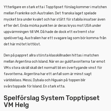
Ytterligare en stark etta i Topptipset förslag kommer i matchen
mellan Frankrike och Australien. Det franska laget spelade
mycket bra under kvalet och har stått för stabila insatser även
efter det. Enda mörka punkten är deras kryss mot USA under
uppvärmningen till VM. Då hade de dock ett extremt stor
spelövertag. Australien har ett svagare lag som bör komma från
det här mötet lottlöst.
Den på pappret allra största klasskillnaden hittas i matchen
mellan Argentina och Island. När en av guldfavoriterna tar emot
VM:s stora skräll skall det normalt bli en övertygande vinst för
favoriterna. Argentina har ett anfall som är minst sagt
världsklass. Messi, Dybala och Higuain på toppen blir
svårstoppade för Island. En stark etta.
Spelförslag System Topptipset
VM Helg