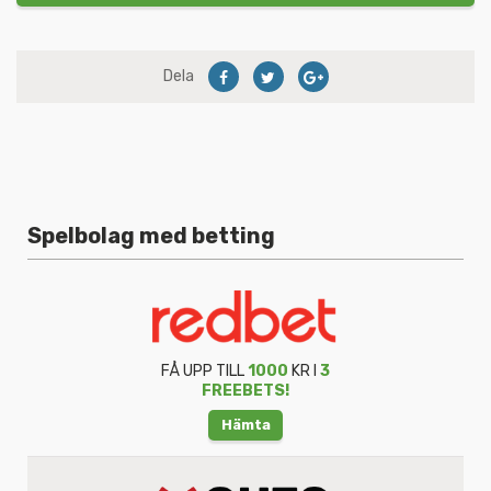
Dela
Spelbolag med betting
FÅ UPP TILL
1000
KR I
3
FREEBETS!
Hämta