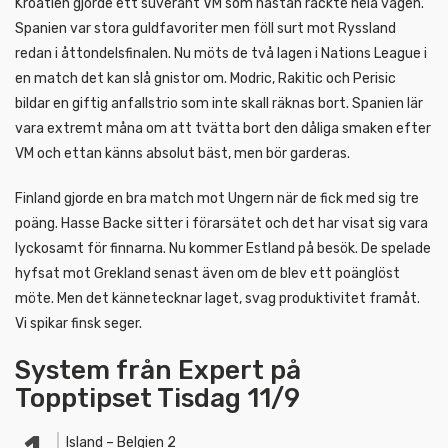
Kroatien gjorde ett suveränt VM som nästan räckte hela vägen.
Spanien var stora guldfavoriter men föll surt mot Ryssland
redan i åttondelsfinalen. Nu möts de två lagen i Nations League i
en match det kan slå gnistor om. Modric, Rakitic och Perisic
bildar en giftig anfallstrio som inte skall räknas bort. Spanien lär
vara extremt måna om att tvätta bort den dåliga smaken efter
VM och ettan känns absolut bäst, men bör garderas.
Finland gjorde en bra match mot Ungern när de fick med sig tre
poäng. Hasse Backe sitter i förarsätet och det har visat sig vara
lyckosamt för finnarna. Nu kommer Estland på besök. De spelade
hyfsat mot Grekland senast även om de blev ett poänglöst
möte. Men det kännetecknar laget, svag produktivitet framåt.
Vi spikar finsk seger.
System från Expert på
Topptipset Tisdag 11/9
Island – Belgien 2