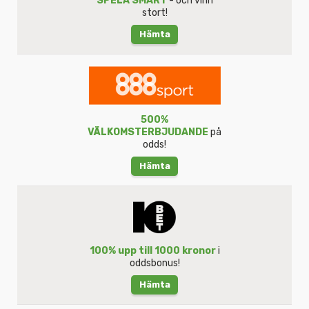
SPELA SMART
- och vinn
stort!
Hämta
500%
VÄLKOMSTERBJUDANDE
på
odds!
Hämta
100% upp till 1000 kronor
i
oddsbonus!
Hämta