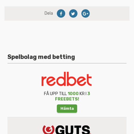
Dela
Spelbolag med betting
FÅ UPP TILL
1000
KR I
3
FREEBETS!
Hämta