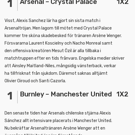
Arsenal – Crystal Palace 1X2
Visst, Alexis Sanchez lär ha gjort sin sista match i
Arsenaltröjan. Men lagom till mötet med Crystal Palace
kommer tre sköna skadebesked för tränaren Arsène Wenger.
Försvararna Laurent Koscielny och Nacho Monreal samt
den offensiva kreatören Mesut Özil är alla tillbaka i
matchtruppen efter en tids frånvaro. Engelska medier skriver
att Ainsley Maitland-Niles, mångsidig vänsterback, verkar
ha tillfrisknat från sjukdom. Däremot saknas alltjämt
Olivier Giroud och Santi Cazorla.
Burnley – Manchester United 1X2
Den senaste tiden har Arsenals chilenske stjärna Alexis
Sánchez allt intensivare placerats i Manchester United.
Nu bekräftar Arsenaltränaren Arsène Wenger att en