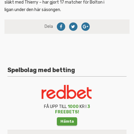
släkt med Thierry – har gjort 17 matcher för Bolton i
ligan under den här säsongen.
Dela
Spelbolag med betting
FÅ UPP TILL
1000
KR I
3
FREEBETS!
Hämta