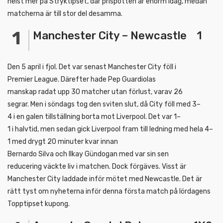
helst mer på Stryktipset, där prispotten är enorm idag, medan
matcherna är till stor del desamma.
Manchester City – Newcastle 1
Den 5 april i fjol. Det var senast Manchester City föll i
Premier League. Därefter hade Pep Guardiolas
manskap radat upp 30 matcher utan förlust, varav 26
segrar. Men i söndags tog den sviten slut, då City föll med 3–
4 i en galen tillställning borta mot Liverpool. Det var 1–
1 i halvtid, men sedan gick Liverpool fram till ledning med hela 4–
1 med drygt 20 minuter kvar innan
Bernardo Silva och Ilkay Gündogan med var sin sen
reducering väckte liv i matchen. Dock förgäves. Visst är
Manchester City laddade inför mötet med Newcastle. Det är
rätt tyst om nyheterna inför denna första match på lördagens
Topptipset kupong.