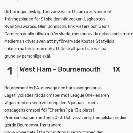
Det är ingen oviktig försvarskvartett som återvände till
träningsplanen för Stoke den här veckan. Lagkapten
Ryan Shawcross, Glen Johnsson, Erik Pieters och Geoff
Cameron är alla tillbaka från skada, men huruvida dekan spela mat
Medierna skriver även att nyförvärvade Kostas Stafylidis
saknar matchtempo och att Jesé alltjämt saknas på
grund av personliga skäl.
West Ham – Bournemouth 1X
Bournemouths FA-cupsaga den här säsongen är all.
Laget lyckades rädda omspel mot League One-ledaren
Wigan med en sen kvittering den 6 januari – men i
onsdagens omspel föll ”Cherries”, på 13:e plats i
Premier League, med hela 0–3. Och visst, enligt engelska medier
gjorde Bournemouths tränare
Eddie Howe hela åtta förändringar jämfört med den