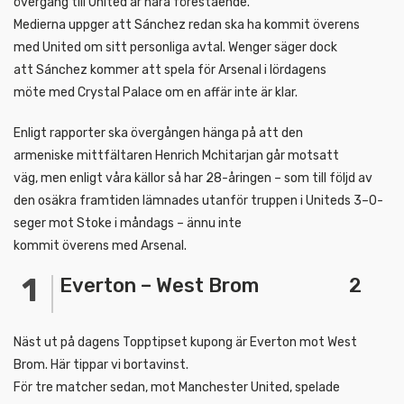
övergång till United är nära förestående.
Medierna uppger att Sánchez redan ska ha kommit överens
med United om sitt personliga avtal. Wenger säger dock
att Sánchez kommer att spela för Arsenal i lördagens
möte med Crystal Palace om en affär inte är klar.
Enligt rapporter ska övergången hänga på att den
armeniske mittfältaren Henrich Mchitarjan går motsatt
väg, men enligt våra källor så har 28-åringen – som till följd av
den osäkra framtiden lämnades utanför truppen i Uniteds 3–0-
seger mot Stoke i måndags – ännu inte
kommit överens med Arsenal.
Everton – West Brom 2
Näst ut på dagens Topptipset kupong är Everton mot West
Brom. Här tippar vi bortavinst.
För tre matcher sedan, mot Manchester United, spelade