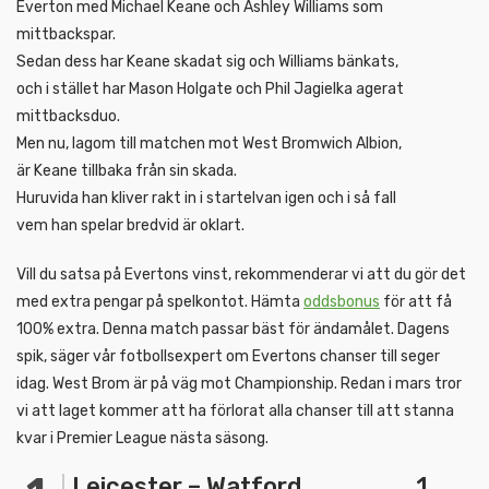
Everton med Michael Keane och Ashley Williams som
mittbackspar.
Sedan dess har Keane skadat sig och Williams bänkats,
och i stället har Mason Holgate och Phil Jagielka agerat
mittbacksduo.
Men nu, lagom till matchen mot West Bromwich Albion,
är Keane tillbaka från sin skada.
Huruvida han kliver rakt in i startelvan igen och i så fall
vem han spelar bredvid är oklart.
Vill du satsa på Evertons vinst, rekommenderar vi att du gör det
med extra pengar på spelkontot. Hämta
oddsbonus
för att få
100% extra. Denna match passar bäst för ändamålet. Dagens
spik, säger vår fotbollsexpert om Evertons chanser till seger
idag. West Brom är på väg mot Championship. Redan i mars tror
vi att laget kommer att ha förlorat alla chanser till att stanna
kvar i Premier League nästa säsong.
Leicester – Watford 1