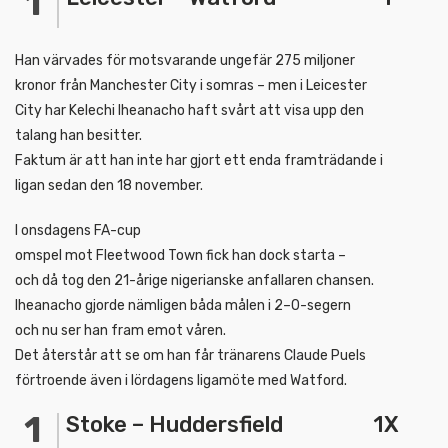
Han värvades för motsvarande ungefär 275 miljoner
kronor från Manchester City i somras – men i Leicester
City har Kelechi Iheanacho haft svårt att visa upp den
talang han besitter.
Faktum är att han inte har gjort ett enda framträdande i
ligan sedan den 18 november.
I onsdagens FA-cup
omspel mot Fleetwood Town fick han dock starta –
och då tog den 21-årige nigerianske anfallaren chansen.
Iheanacho gjorde nämligen båda målen i 2–0-segern
och nu ser han fram emot våren.
Det återstår att se om han får tränarens Claude Puels
förtroende även i lördagens ligamöte med Watford.
Stoke – Huddersfield 1X