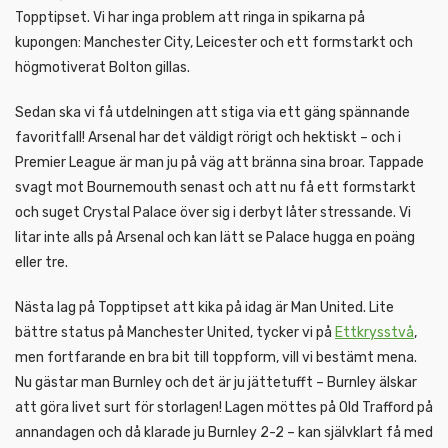
Topptipset. Vi har inga problem att ringa in spikarna på
kupongen: Manchester City, Leicester och ett formstarkt och
högmotiverat Bolton gillas.
Sedan ska vi få utdelningen att stiga via ett gäng spännande
favoritfall! Arsenal har det väldigt rörigt och hektiskt – och i
Premier League är man ju på väg att bränna sina broar. Tappade
svagt mot Bournemouth senast och att nu få ett formstarkt
och suget Crystal Palace över sig i derbyt låter stressande. Vi
litar inte alls på Arsenal och kan lätt se Palace hugga en poäng
eller tre.
Nästa lag på Topptipset att kika på idag är Man United. Lite
bättre status på Manchester United, tycker vi på
Ettkrysstvå
,
men fortfarande en bra bit till toppform, vill vi bestämt mena.
Nu gästar man Burnley och det är ju jättetufft – Burnley älskar
att göra livet surt för storlagen! Lagen möttes på Old Trafford på
annandagen och då klarade ju Burnley 2-2 – kan självklart få med