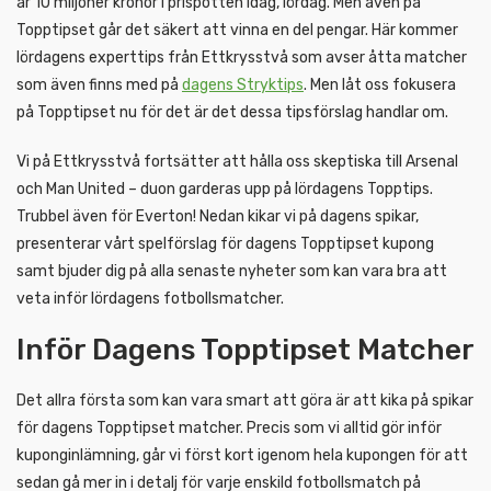
är 10 miljoner kronor i prispotten idag, lördag. Men även på
Topptipset går det säkert att vinna en del pengar. Här kommer
lördagens experttips från Ettkrysstvå som avser åtta matcher
som även finns med på
dagens Stryktips
. Men låt oss fokusera
på Topptipset nu för det är det dessa tipsförslag handlar om.
Vi på Ettkrysstvå fortsätter att hålla oss skeptiska till Arsenal
och Man United – duon garderas upp på lördagens Topptips.
Trubbel även för Everton! Nedan kikar vi på dagens spikar,
presenterar vårt spelförslag för dagens Topptipset kupong
samt bjuder dig på alla senaste nyheter som kan vara bra att
veta inför lördagens fotbollsmatcher.
Inför Dagens Topptipset Matcher
Det allra första som kan vara smart att göra är att kika på spikar
för dagens Topptipset matcher. Precis som vi alltid gör inför
kuponginlämning, går vi först kort igenom hela kupongen för att
sedan gå mer in i detalj för varje enskild fotbollsmatch på