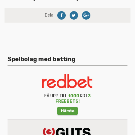
Dela
Spelbolag med betting
FÅ UPP TILL
1000
KR I
3
FREEBETS!
Hämta