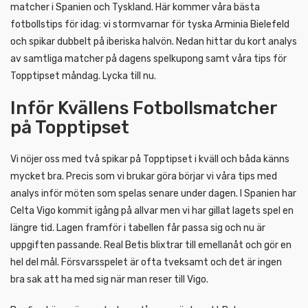
matcher i Spanien och Tyskland. Här kommer våra bästa
fotbollstips för idag: vi stormvarnar för tyska Arminia Bielefeld
och spikar dubbelt på iberiska halvön. Nedan hittar du kort analys
av samtliga matcher på dagens spelkupong samt våra tips för
Topptipset måndag. Lycka till nu.
Inför Kvällens Fotbollsmatcher
på Topptipset
Vi nöjer oss med två spikar på Topptipset i kväll och båda känns
mycket bra. Precis som vi brukar göra börjar vi våra tips med
analys inför möten som spelas senare under dagen. I Spanien har
Celta Vigo kommit igång på allvar men vi har gillat lagets spel en
längre tid. Lagen framför i tabellen får passa sig och nu är
uppgiften passande. Real Betis blixtrar till emellanåt och gör en
hel del mål. Försvarsspelet är ofta tveksamt och det är ingen
bra sak att ha med sig när man reser till Vigo.