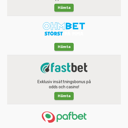
Hämta
Hämta
Exklusiv insättningsbonus på
odds och casino!
Hämta