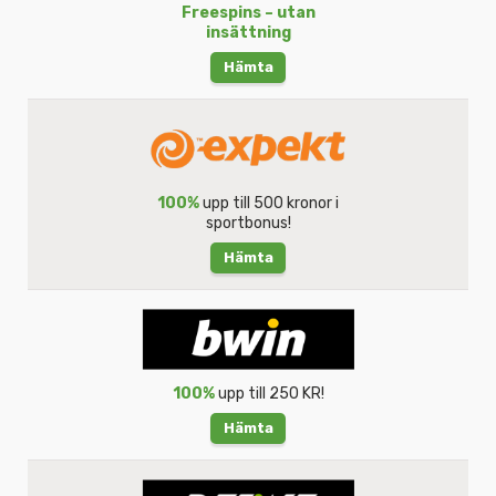
Freespins – utan
insättning
Hämta
100%
upp till 500 kronor i
sportbonus!
Hämta
100%
upp till 250 KR!
Hämta