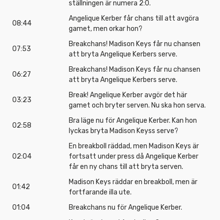
ställningen är numera 2:0.
Angelique Kerber får chans till att avgöra
08:44
gamet, men orkar hon?
Breakchans! Madison Keys får nu chansen
07:53
att bryta Angelique Kerbers serve.
Breakchans! Madison Keys får nu chansen
06:27
att bryta Angelique Kerbers serve.
Break! Angelique Kerber avgör det här
03:23
gamet och bryter serven. Nu ska hon serva.
Bra läge nu för Angelique Kerber. Kan hon
02:58
lyckas bryta Madison Keyss serve?
En breakboll räddad, men Madison Keys är
02:04
fortsatt under press då Angelique Kerber
får en ny chans till att bryta serven.
Madison Keys räddar en breakboll, men är
01:42
fortfarande illa ute.
01:04
Breakchans nu för Angelique Kerber.