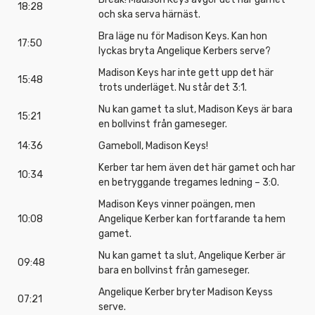
18:28
och ska serva härnäst.
Bra läge nu för Madison Keys. Kan hon
17:50
lyckas bryta Angelique Kerbers serve?
Madison Keys har inte gett upp det här
15:48
trots underläget. Nu står det 3:1.
Nu kan gamet ta slut, Madison Keys är bara
15:21
en bollvinst från gameseger.
14:36
Gameboll, Madison Keys!
Kerber tar hem även det här gamet och har
10:34
en betryggande tregames ledning – 3:0.
Madison Keys vinner poängen, men
10:08
Angelique Kerber kan fortfarande ta hem
gamet.
Nu kan gamet ta slut, Angelique Kerber är
09:48
bara en bollvinst från gameseger.
Angelique Kerber bryter Madison Keyss
07:21
serve.