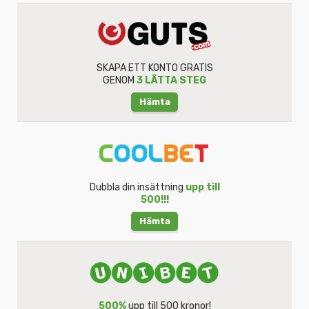
SKAPA ETT KONTO GRATIS
GENOM
3 LÄTTA STEG
Hämta
Dubbla din insättning
upp till
500!!!
Hämta
500%
upp till 500 kronor!