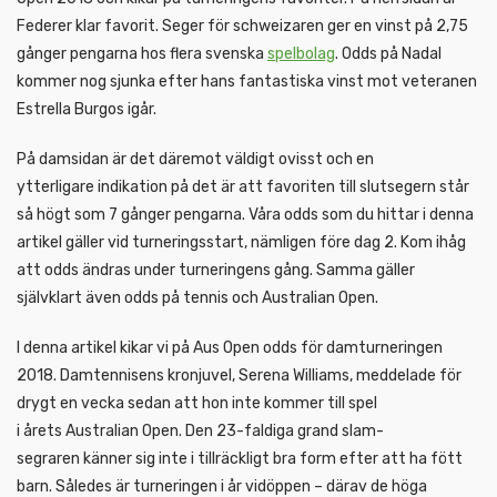
Federer klar favorit. Seger för schweizaren ger en vinst på 2,75
gånger pengarna hos flera svenska
spelbolag
. Odds på Nadal
kommer nog sjunka efter hans fantastiska vinst mot veteranen
Estrella Burgos igår.
På damsidan är det däremot väldigt ovisst och en
ytterligare indikation på det är att favoriten till slutsegern står
så högt som 7 gånger pengarna. Våra odds som du hittar i denna
artikel gäller vid turneringsstart, nämligen före dag 2. Kom ihåg
att odds ändras under turneringens gång. Samma gäller
självklart även odds på tennis och Australian Open.
I denna artikel kikar vi på Aus Open odds för damturneringen
2018. Damtennisens kronjuvel, Serena Williams, meddelade för
drygt en vecka sedan att hon inte kommer till spel
i årets Australian Open. Den 23-faldiga grand slam-
segraren känner sig inte i tillräckligt bra form efter att ha fött
barn. Således är turneringen i år vidöppen – därav de höga