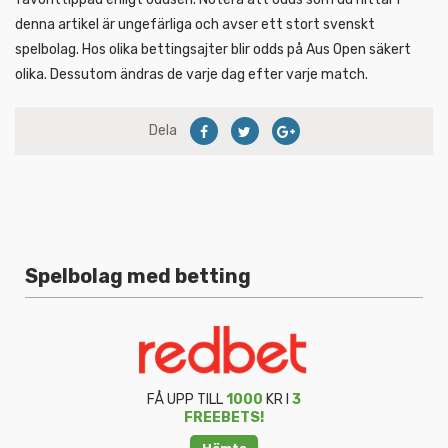
denna artikel är ungefärliga och avser ett stort svenskt
spelbolag. Hos olika bettingsajter blir odds på Aus Open säkert
olika. Dessutom ändras de varje dag efter varje match.
Dela
Spelbolag med betting
FÅ UPP TILL
1000
KR I
3
FREEBETS!