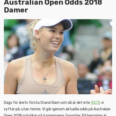
Australian Open Odds 2018
Damer
Dags för årets första Grand Slam och då är det inte
GS75
vi
syftar på, utan tennis. Vi går igenom aktuella odds på Australian
Open 2018 och kikar på turneringens favoriter. På herrsidan är