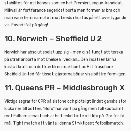
stabilitet för att kännas som en het Premier League-kandidat.
Millwall är fortfarande segerlöst borta men formen är bra och
man vann hemmamötet mot Leeds i höstas på ett övertygande
vis. Favoritfall på gång!
10. Norwich – Sheffield U 2
Norwich har absolut spelat upp sig – men oj så tungt att torska
på straffar borta mot Chelsea i veckan… Den insatsen lär ha
kostat kraft och det kan bli en reaktion här. Ett fräschare
Sheffield United får tipset, gästerna börjar visa bättre form igen.
11. Queens PR – Middlesbrough X
Viktiga segrar för QPR på sistone och plötsligt är det ganska stor
lucka ner till botten. ”Boro” har varit på gång men föll kostsamt
mot Fulham senast och är helt enkelt inte att lita på. Gör för få
mål. Tight match att vänta i denna Stryktipset fotbollsmatch.