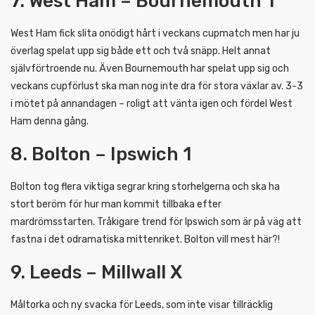
7. West Ham – Bournemouth 1
West Ham fick slita onödigt hårt i veckans cupmatch men har ju
överlag spelat upp sig både ett och två snäpp. Helt annat
självförtroende nu. Även Bournemouth har spelat upp sig och
veckans cupförlust ska man nog inte dra för stora växlar av. 3-3
i mötet på annandagen – roligt att vänta igen och fördel West
Ham denna gång.
8. Bolton – Ipswich 1
Bolton tog flera viktiga segrar kring storhelgerna och ska ha
stort beröm för hur man kommit tillbaka efter
mardrömsstarten. Tråkigare trend för Ipswich som är på väg att
fastna i det odramatiska mittenriket. Bolton vill mest här?!
9. Leeds – Millwall X
Måltorka och ny svacka för Leeds, som inte visar tillräcklig