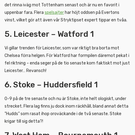
det rinna iväg mot Tottenham senast och är nu en favorit i
uppenbar fara. Flera
spelsajter
har höjt oddsen på Evertons
vinst, vilket gör att även vår Stryktipset expert tippar en tvåa.
5. Leicester – Watford 1
Vi gillar trenden för Leicester, som var riktigt bra borta mot
Chelsea förra helgen. För Watford har formpilen däremot pekat i
fel riktning – enda seger på de tio senaste kom faktiskt mot just
Leicester… Revansch!
6. Stoke – Huddersfield 1
0-9 på de tre senaste och nu är Stoke, inte helt ologiskt, under
strecket. Flera lag finns ju dock inom räckhåll, bland annat detta
”Hudds” som rasat ihop oroväckande i de två senaste. Stoke
krigar till sig detta?!