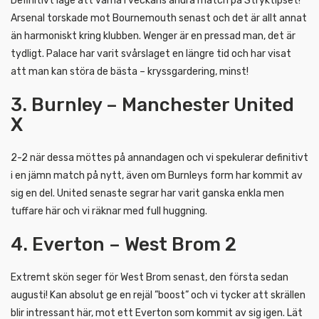
Definitivt läge att varna i veckans andra match på Stryktipset!
Arsenal torskade mot Bournemouth senast och det är allt annat
än harmoniskt kring klubben. Wenger är en pressad man, det är
tydligt. Palace har varit svårslaget en längre tid och har visat
att man kan störa de bästa – kryssgardering, minst!
3. Burnley – Manchester United
X
2-2 när dessa möttes på annandagen och vi spekulerar definitivt
i en jämn match på nytt, även om Burnleys form har kommit av
sig en del. United senaste segrar har varit ganska enkla men
tuffare här och vi räknar med full huggning.
4. Everton – West Brom 2
Extremt skön seger för West Brom senast, den första sedan
augusti! Kan absolut ge en rejäl ”boost” och vi tycker att skrällen
blir intressant här, mot ett Everton som kommit av sig igen. Lät