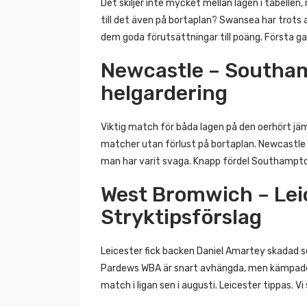
Det skiljer inte mycket mellan lagen i tabellen
till det även på bortaplan? Swansea har trots a
dem goda förutsättningar till poäng. Första 
Newcastle – Southamp
helgardering
Viktig match för båda lagen på den oerhört jäm
matcher utan förlust på bortaplan. Newcastl
man har varit svaga. Knapp fördel Southampto
West Bromwich – Leic
Stryktipsförslag
Leicester fick backen Daniel Amartey skadad s
Pardews WBA är snart avhängda, men kämpade 
match i ligan sen i augusti. Leicester tippas. V