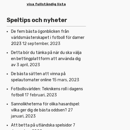
visa fullständig lista
Speltips och nyheter
De fem bästa ögonblicken från
världsmästerskapet i fotboll för damer
2023
12 september, 2023
Detta bör du tänka på när du ska välja
en bettingplattform att använda dig
av
3 april, 2023
De bästa sätten att vinna på
spelautomater online
15 mars, 2023
Fotbollsvärlden: Teknikens roll i dagens
fotboll
17 februari, 2023
Sannolikheterna för olika hasardspel:
vilka ger dig de bästa oddsen?
27
januari, 2023
Att betta på utländska spelsidor
7