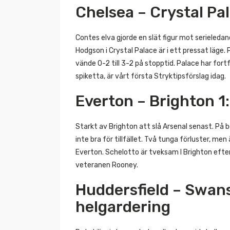
Chelsea – Crystal Pal
Contes elva gjorde en slät figur mot serieleda
Hodgson i Crystal Palace är i ett pressat läge.
vände 0-2 till 3-2 på stopptid. Palace har f
spiketta, är vårt första Stryktipsförslag idag.
Everton – Brighton 1
Starkt av Brighton att slå Arsenal senast. På 
inte bra för tillfället. Två tunga förluster, m
Everton. Schelotto är tveksam I Brighton efte
veteranen Rooney.
Huddersfield – Swans
helgardering