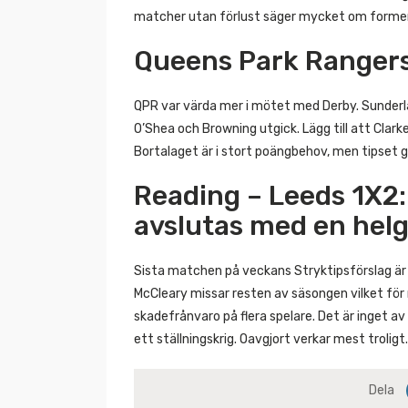
matcher utan förlust säger mycket om formen
Queens Park Rangers
QPR var värda mer i mötet med Derby. Sunderla
O’Shea och Browning utgick. Lägg till att Clark
Bortalaget är i stort poängbehov, men tipset gå
Reading – Leeds 1X2:
avslutas med en hel
Sista matchen på veckans Stryktipsförslag är
McCleary missar resten av säsongen vilket för 
skadefrånvaro på flera spelare. Det är inget av
ett ställningskrig. Oavgjort verkar mest troligt.
Dela