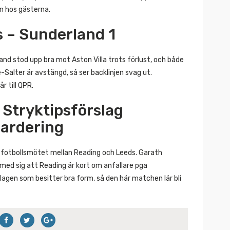
 hos gästerna.
 – Sunderland 1
nd stod upp bra mot Aston Villa trots förlust, och både
e-Salter är avstängd, så ser backlinjen svag ut.
r till QPR.
 Stryktipsförslag
gardering
 fotbollsmötet mellan Reading och Leeds. Garath
med sig att Reading är kort om anfallare pga
 lagen som besitter bra form, så den här matchen lär bli