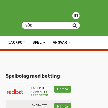
JACKPOT
SPEL
ANSVAR
Spelbolag med betting
FÅ UPP TILL
Hämta
1000
KR I
3
FREEBETS!
SKAPA ETT
Hämta