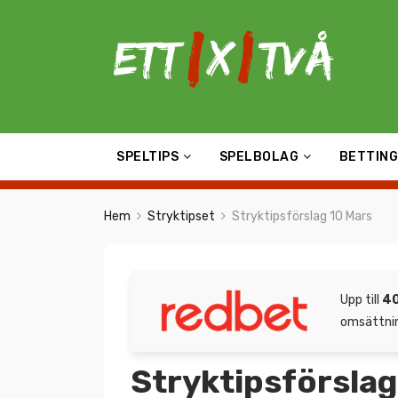
SPELTIPS
SPELBOLAG
BETTING
Hem
Stryktipset
Stryktipsförslag 10 Mars
Upp till
40
omsättni
Stryktipsförslag