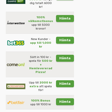
dig totalt 6000
kr!
100%
Hämta
välkomstbonus
upp till 5000
kronor!
New Kunder -
Hämta
upp till 1,000
kr
Sätt in 100 kr -
Hämta
spela för
500 kr
+
Hemlevererad
Pizza!
Upp till
2000 kr
Hämta
extra
att spela
för!
100% Bonus
Hämta
upp till 1000 kr