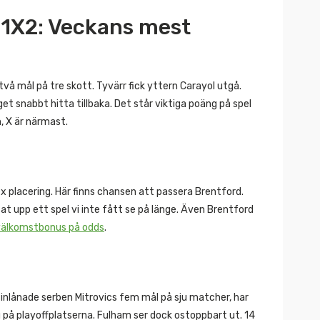
U 1X2: Veckans mest
två mål på tre skott. Tyvärr fick yttern Carayol utgå.
t snabbt hitta tillbaka. Det står viktiga poäng på spel
m, X är närmast.
1
ex placering. Här finns chansen att passera Brentford.
isat upp ett spel vi inte fått se på länge. Även Brentford
välkomstbonus på odds
.
 inlånade serben Mitrovics fem mål på sju matcher, har
 på playoffplatserna. Fulham ser dock ostoppbart ut. 14