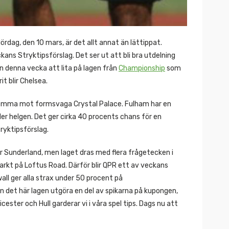
ördag, den 10 mars, är det allt annat än lättippat.
kans Stryktipsförslag. Det ser ut att bli bra utdelning
ven denna vecka att lita på lagen från
Championship
som
t blir Chelsea.
hemma mot formsvaga Crystal Palace. Fulham har en
under helgen. Det ger cirka 40 procents chans för en
tryktipsförslag.
är Sunderland, men laget dras med flera frågetecken i
arkt på Loftus Road. Därför blir QPR ett av veckans
wall ger alla strax under 50 procent på
 det här lagen utgöra en del av spikarna på kupongen,
ster och Hull garderar vi i våra spel tips. Dags nu att