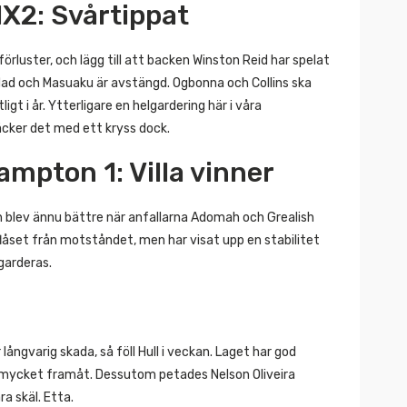
X2: Svårtippat
örluster, och lägg till att backen Winston Reid har spelat
ad och Masuaku är avstängd. Ogbonna och Collins ska
igt i år. Ytterligare en helgardering här i våra
äcker det med ett kryss dock.
ampton 1: Villa vinner
kan blev ännu bättre när anfallarna Adomah och Grealish
låset från motståndet, men har visat upp en stabilitet
garderas.
ångvarig skada, så föll Hull i veckan. Laget har god
te mycket framåt. Dessutom petades Nelson Oliveira
a skäl. Etta.