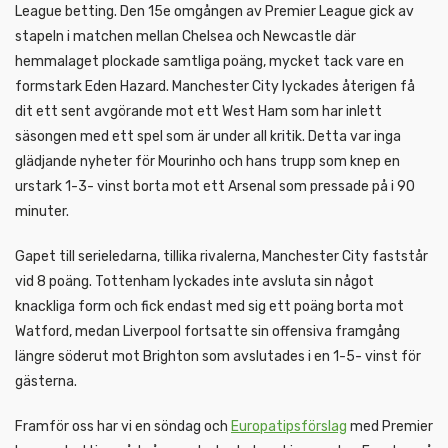
League betting. Den 15e omgången av Premier League gick av
stapeln i matchen mellan Chelsea och Newcastle där
hemmalaget plockade samtliga poäng, mycket tack vare en
formstark Eden Hazard. Manchester City lyckades återigen få
dit ett sent avgörande mot ett West Ham som har inlett
säsongen med ett spel som är under all kritik. Detta var inga
glädjande nyheter för Mourinho och hans trupp som knep en
urstark 1-3- vinst borta mot ett Arsenal som pressade på i 90
minuter.
Gapet till serieledarna, tillika rivalerna, Manchester City faststår
vid 8 poäng. Tottenham lyckades inte avsluta sin något
knackliga form och fick endast med sig ett poäng borta mot
Watford, medan Liverpool fortsatte sin offensiva framgång
längre söderut mot Brighton som avslutades i en 1-5- vinst för
gästerna.
Framför oss har vi en söndag och
Europatipsförslag
med Premier