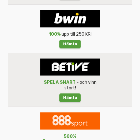
100%
upp till 250 KR!
Hämta
SPELA SMART
- och vinn
stort!
Hämta
500%