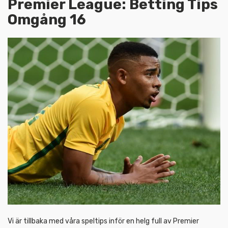
Premier League: Betting Tips
Omgång 16
Vi är tillbaka med våra speltips inför en helg full av Premier