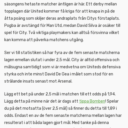
säsongens hetaste matcher äntligen är här. Ett derby mellan
topplagen där United kommer få kriga för att knapa in på de
åtta poäng som skiljer deras andraplats från Citys förstaplats.
Pogba är avstängd för Man Utd, medan David Silva är osäker till
spel för City. Två viktiga playmakers kan alltså försvinna vilket
kan komma att påverka matchens utgång.
Ser vi till statistiken så har fyra av de fem senaste matcherna
lagen emellan slutat i under 2,5 mål. City är alltid offensiva och
målsugna samtidigt som vi är medvetna om Uniteds defensiva
styrka och inte minst David De Gea i målet som stod för en
strålande insats senast mot Arsenal.
Lägg ett bet på under 2,5 mål i matchen till ett odds på 1,94.
Lägg detta på minne när det är dags att
tippa Bomben
! Spelar
du på det motsatta (över 2,5 mål) så finner du detta till 1,89 i
odds. Endast en av de fem senaste matcherna mellan lagen har
resulterat i att båda lagen gjort mål. Med tanke på denna