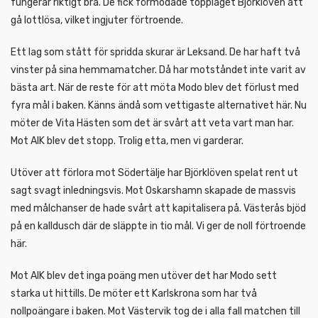
fungerar riktigt bra. De fick förmodade topplaget Björklöven att
gå lottlösa, vilket ingjuter förtroende.
Ett lag som stått för spridda skurar är Leksand. De har haft två
vinster på sina hemmamatcher. Då har motståndet inte varit av
bästa art. När de reste för att möta Modo blev det förlust med
fyra mål i baken. Känns ändå som vettigaste alternativet här. Nu
möter de Vita Hästen som det är svårt att veta vart man har.
Mot AIK blev det stopp. Trolig etta, men vi garderar.
Utöver att förlora mot Södertälje har Björklöven spelat rent ut
sagt svagt inledningsvis. Mot Oskarshamn skapade de massvis
med målchanser de hade svårt att kapitalisera på. Västerås bjöd
på en kalldusch där de släppte in tio mål. Vi ger de noll förtroende
här.
Mot AIK blev det inga poäng men utöver det har Modo sett
starka ut hittills. De möter ett Karlskrona som har två
nollpoängare i baken. Mot Västervik tog de i alla fall matchen till