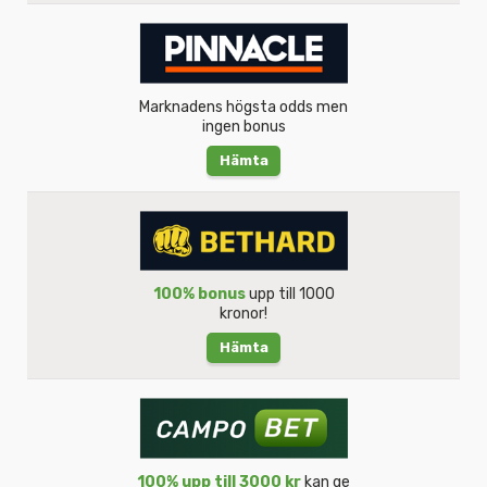
Marknadens högsta odds men
ingen bonus
Hämta
100% bonus
upp till 1000
kronor!
Hämta
100% upp till 3000 kr
kan ge