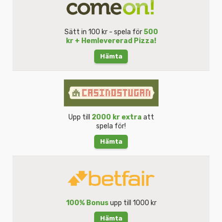
Sätt in 100 kr - spela för
500
kr + Hemlevererad Pizza!
Hämta
Upp till
2000 kr extra
att
spela för!
Hämta
100% Bonus
upp till 1000 kr
Hämta