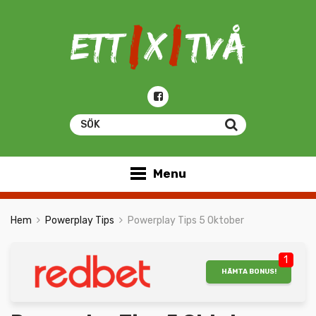
Menu
Hem
Powerplay Tips
Powerplay Tips 5 Oktober
1
HÄMTA BONUS!