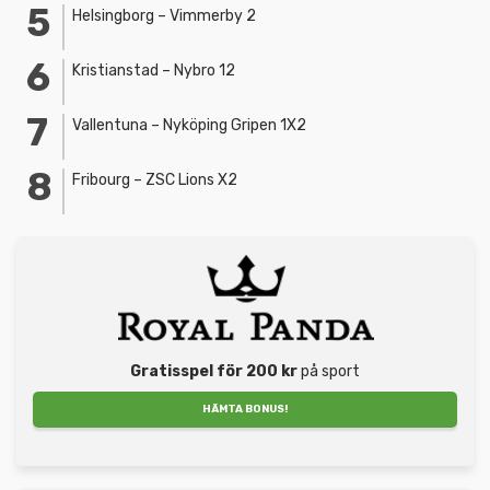
Helsingborg – Vimmerby 2
Kristianstad – Nybro 12
Vallentuna – Nyköping Gripen 1X2
Fribourg – ZSC Lions X2
Gratisspel för 200 kr
på sport
HÄMTA BONUS!