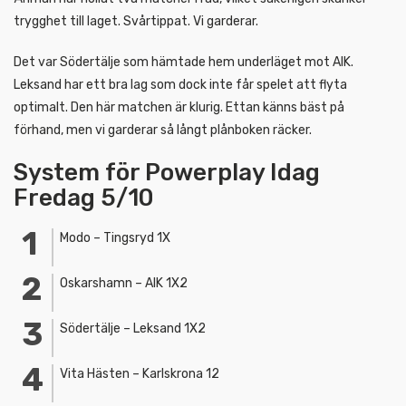
trygghet till laget. Svårtippat. Vi garderar.
Det var Södertälje som hämtade hem underläget mot AIK.
Leksand har ett bra lag som dock inte får spelet att flyta
optimalt. Den här matchen är klurig. Ettan känns bäst på
förhand, men vi garderar så långt plånboken räcker.
System för Powerplay Idag
Fredag 5/10
Modo – Tingsryd 1X
Oskarshamn – AIK 1X2
Södertälje – Leksand 1X2
Vita Hästen – Karlskrona 12