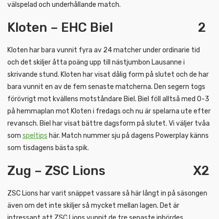
välspelad och underhållande match.
Kloten – EHC Biel 2
Kloten har bara vunnit fyra av 24 matcher under ordinarie tid
och det skiljer åtta poäng upp till nästjumbon Lausanne i
skrivande stund. Kloten har visat dålig form på slutet och de har
bara vunnit en av de fem senaste matcherna. Den segern togs
förövrigt mot kvällens motståndare Biel. Biel föll alltså med 0-3
på hemmaplan mot Kloten i fredags och nu är spelarna ute efter
revansch. Biel har visat bättre dagsform på slutet. Vi väljer tvåa
som
speltips
här. Match nummer sju på dagens Powerplay känns
som tisdagens bästa spik.
Zug – ZSC Lions X2
ZSC Lions har varit snäppet vassare så här långt in på säsongen
även om det inte skiljer så mycket mellan lagen. Det är
intressant att ZSC Lions vunnit de tre senaste inbördes