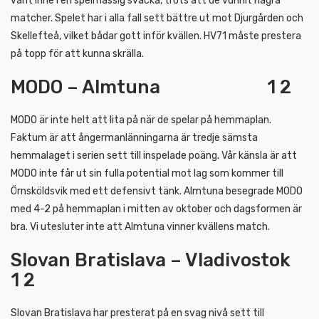
varit inne i en spelmässig svacka, trots att de vunnit några
matcher. Spelet har i alla fall sett bättre ut mot Djurgården och
Skellefteå, vilket bådar gott inför kvällen. HV71 måste prestera
på topp för att kunna skrälla.
MODO – Almtuna 1 2
MODO är inte helt att lita på när de spelar på hemmaplan.
Faktum är att ångermanlänningarna är tredje sämsta
hemmalaget i serien sett till inspelade poäng. Vår känsla är att
MODO inte får ut sin fulla potential mot lag som kommer till
Örnsköldsvik med ett defensivt tänk. Almtuna besegrade MODO
med 4-2 på hemmaplan i mitten av oktober och dagsformen är
bra. Vi utesluter inte att Almtuna vinner kvällens match.
Slovan Bratislava – Vladivostok
1 2
Slovan Bratislava har presterat på en svag nivå sett till