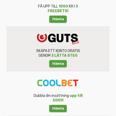
FÅ UPP TILL
1000
KR I
3
FREEBETS!
Hämta
SKAPA ETT KONTO GRATIS
GENOM
3 LÄTTA STEG
Hämta
Dubbla din insättning
upp till
500!!!
Hämta