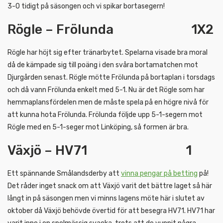
3-0 tidigt på säsongen och vi spikar bortasegern!
Rögle – Frölunda 1X2
Rögle har höjt sig efter tränarbytet. Spelarna visade bra moral
då de kämpade sig till poäng i den svåra bortamatchen mot
Djurgården senast. Rögle mötte Frölunda på bortaplan i torsdags
och då vann Frölunda enkelt med 5-1. Nu är det Rögle som har
hemmaplansfördelen men de måste spela på en högre nivå för
att kunna hota Frölunda. Frölunda följde upp 5-1-segern mot
Rögle med en 5-1-seger mot Linköping, så formen är bra.
Växjö – HV71 1
Ett spännande Smålandsderby att
vinna pengar på betting
på!
Det råder inget snack om att Växjö varit det bättre laget så här
långt in på säsongen men vi minns lagens möte här i slutet av
oktober då Växjö behövde övertid för att besegra HV71. HV71 har