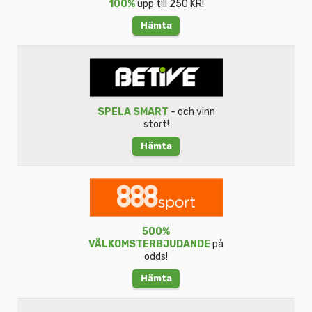
100%
upp till 250 KR!
Hämta
SPELA SMART
- och vinn
stort!
Hämta
500%
VÄLKOMSTERBJUDANDE
på
odds!
Hämta