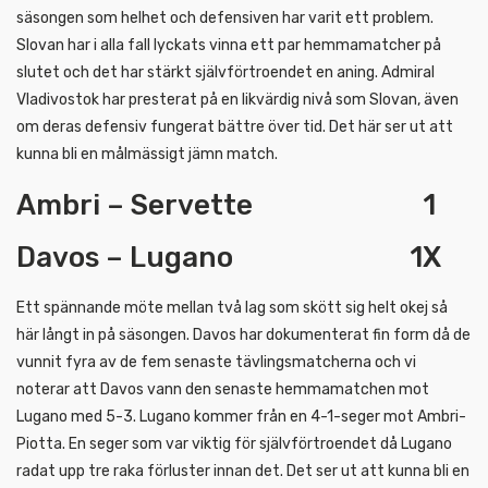
säsongen som helhet och defensiven har varit ett problem.
Slovan har i alla fall lyckats vinna ett par hemmamatcher på
slutet och det har stärkt självförtroendet en aning. Admiral
Vladivostok har presterat på en likvärdig nivå som Slovan, även
om deras defensiv fungerat bättre över tid. Det här ser ut att
kunna bli en målmässigt jämn match.
Ambri – Servette 1
Davos – Lugano 1X
Ett spännande möte mellan två lag som skött sig helt okej så
här långt in på säsongen. Davos har dokumenterat fin form då de
vunnit fyra av de fem senaste tävlingsmatcherna och vi
noterar att Davos vann den senaste hemmamatchen mot
Lugano med 5-3. Lugano kommer från en 4-1-seger mot Ambri-
Piotta. En seger som var viktig för självförtroendet då Lugano
radat upp tre raka förluster innan det. Det ser ut att kunna bli en