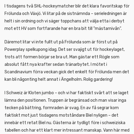
I tisdagens två SHL-hockeymatcher blir det klara favoritskap för
Frölunda och Växjö. Vi litar på de sistnämnda – serieledningen är
helt i sin ordning och vi säger toppchans att välja etta i derbyt
mot ett HV som fortfarande har en bra bit till ”mästarnivån”.
Däremot litar vi inte fullt ut på Frölunda som är först ut på
Powerplay spelkupong idag. Det ser svajigt ut för hockeylaget,
trots att formen börjar se bra ut. Man gästar ett Rögle som
absolut fått nya krafter sedan tränarbytet. I mötet i
Scandinavium förra veckan gick det enkelt för Frölunda men det
kan bli någonting helt annat i Ängelholm. Rolig gardering!
I Schweiz är Kloten jumbo – och vi har faktiskt svårt att se laget
lämna den positionen. Truppen är begränsad och man visar inga
tecken på bättring, formraden är svag. En av få segrar kom
faktiskt mot just tisdagens motståndare Biel nyligen – det
innebär ett retat Biel nu. Gästerna är tydligt före i schweiziska
tabellen och har ett klart mer intressant manskap. Vann här med