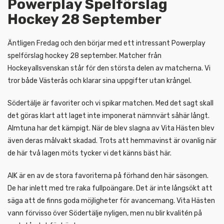
Powerplay Spelförslag
Hockey 28 September
Äntligen Fredag och den börjar med ett intressant Powerplay
spelförslag hockey 28 september. Matcher från
Hockeyallsvenskan står för den största delen av matcherna. Vi
tror både Västerås och klarar sina uppgifter utan krångel.
Södertälje är favoriter och vi spikar matchen. Med det sagt skall
det göras klart att laget inte imponerat nämnvärt såhär långt.
Almtuna har det kämpigt. När de blev slagna av Vita Hästen blev
även deras målvakt skadad. Trots att hemmavinst är ovanlig när
de här två lagen möts tycker vi det känns bäst här.
AIK är en av de stora favoriterna på förhand den här säsongen.
De har inlett med tre raka fullpoängare. Det är inte långsökt att
säga att de finns goda möjligheter för avancemang. Vita Hästen
vann förvisso över Södertälje nyligen, men nu blir kvalitén på