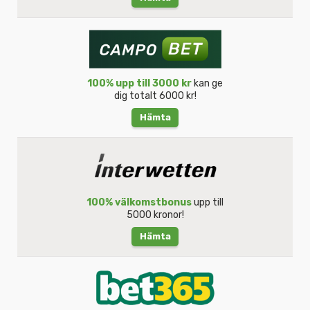
100% upp till 3000 kr
kan ge
dig totalt 6000 kr!
Hämta
100% välkomstbonus
upp till
5000 kronor!
Hämta