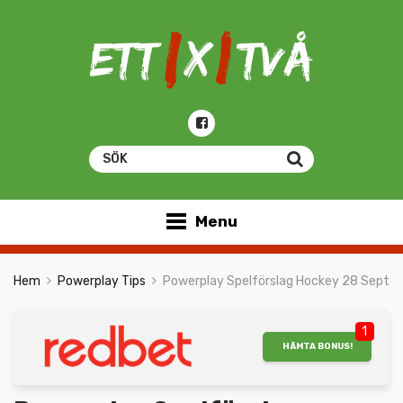
Menu
Hem
Powerplay Tips
Powerplay Spelförslag Hockey 28 Septe
1
HÄMTA BONUS!