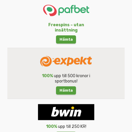
Freespins – utan
insättning
Hämta
100%
upp till 500 kronor i
sportbonus!
Hämta
100%
upp till 250 KR!