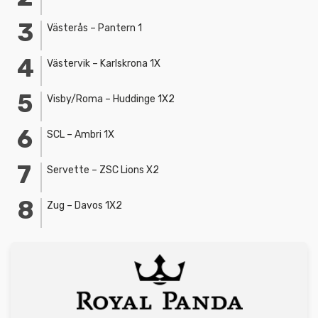
Västerås – Pantern 1
Västervik – Karlskrona 1X
Visby/Roma – Huddinge 1X2
SCL – Ambri 1X
Servette – ZSC Lions X2
Zug – Davos 1X2