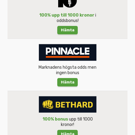
100% upp till 1000 kronor
i
oddsbonus!
Hämta
Marknadens högsta odds men
ingen bonus
Hämta
100% bonus
upp till 1000
kronor!
Hämta