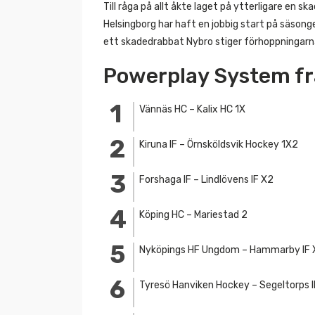
Till råga på allt åkte laget på ytterligare en
Helsingborg har haft en jobbig start på säson
ett skadedrabbat Nybro stiger förhoppningarn
Powerplay System fr
Vännäs HC – Kalix HC 1X
Kiruna IF – Örnsköldsvik Hockey 1X2
Forshaga IF – Lindlövens IF X2
Köping HC – Mariestad 2
Nyköpings HF Ungdom – Hammarby IF 
Tyresö Hanviken Hockey – Segeltorps I