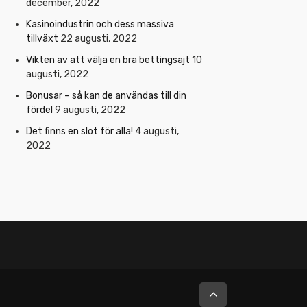
december, 2022
Kasinoindustrin och dess massiva
tillväxt
22 augusti, 2022
Vikten av att välja en bra bettingsajt
10
augusti, 2022
Bonusar – så kan de användas till din
fördel
9 augusti, 2022
Det finns en slot för alla!
4 augusti,
2022