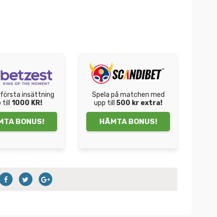
första insättning
Spela på matchen med
 till
1000 KR!
upp till
500 kr extra!
MTA BONUS!
HÄMTA BONUS!