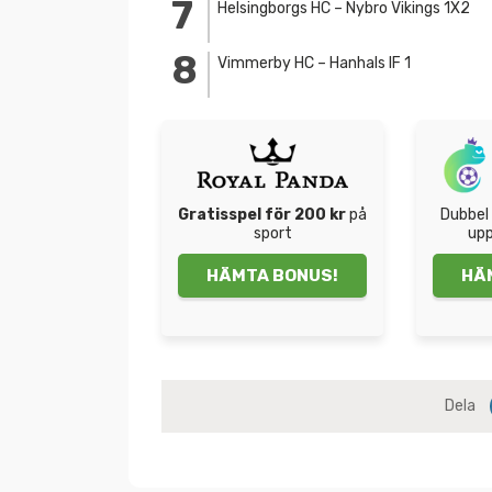
Helsingborgs HC – Nybro Vikings 1X2
Vimmerby HC – Hanhals IF 1
Gratisspel för 200 kr
på
Dubbel 
sport
upp
HÄMTA BONUS!
HÄ
Dela