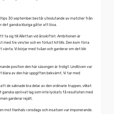
eltips 30 september består uteslutande av matcher från
 det ganska kluriga gåtor att lösa.
 ta sig till Allettan vid årsskiftet. Ambitionen är
rkt med tre vinster och en förlust hittills. Den kom förra
t vänta. Vi börjar med tvåan och garderar om det blir
nande position den här säsongen är troligt. Lindlöven var
lt klara av den här uppgiften bekvämt. Vi tar med
att de saknade bra delar av den ordinarie truppen, vilket
ett ganska oprövat lag som inte lyckats få resultaten med
 men garderar rejält.
en mot Hanhals i onsdags och insatsen var imponerande.