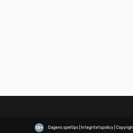
Dagens speltips
|
Integritetspolicy
| Copyrig