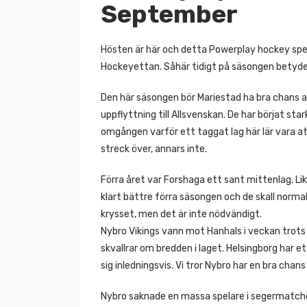
September
Hösten är här och detta Powerplay hockey sp
Hockeyettan. Såhär tidigt på säsongen betyder
Den här säsongen bör Mariestad ha bra chans att
uppflyttning till Allsvenskan. De har börjat sta
omgången varför ett taggat lag här lär vara at
streck över, annars inte.
Förra året var Forshaga ett sant mittenlag. Lik
klart bättre förra säsongen och de skall norma
krysset, men det är inte nödvändigt.
Nybro Vikings vann mot Hanhals i veckan trots 
skvallrar om bredden i laget. Helsingborg har 
sig inledningsvis. Vi tror Nybro har en bra chans
Nybro saknade en massa spelare i segermatch