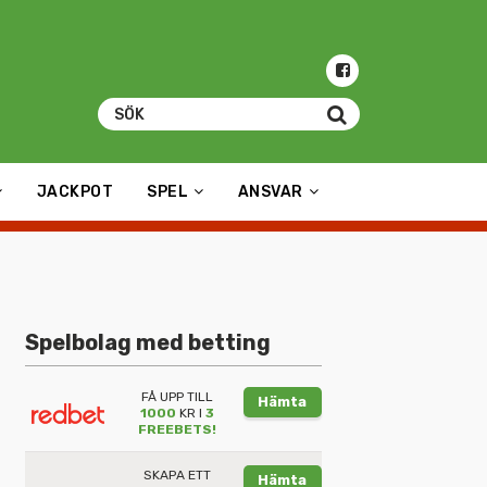
JACKPOT
SPEL
ANSVAR
Spelbolag med betting
FÅ UPP TILL
Hämta
1000
KR I
3
FREEBETS!
SKAPA ETT
Hämta