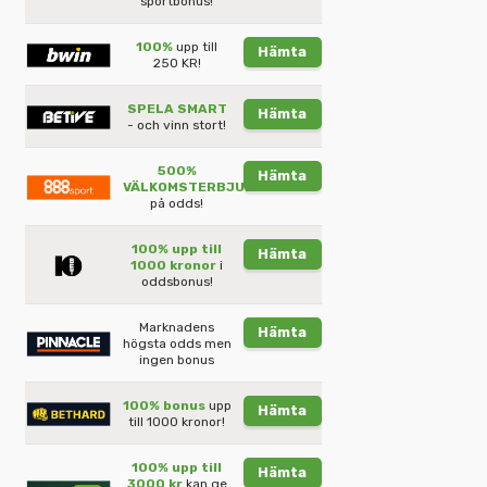
sportbonus!
100%
upp till
Hämta
250 KR!
SPELA SMART
Hämta
- och vinn stort!
500%
Hämta
VÄLKOMSTERBJUDANDE
på odds!
100% upp till
Hämta
1000 kronor
i
oddsbonus!
Marknadens
Hämta
högsta odds men
ingen bonus
100% bonus
upp
Hämta
till 1000 kronor!
100% upp till
Hämta
3000 kr
kan ge