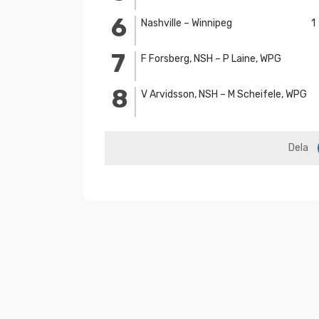
Nashville – Winnipeg 1
F Forsberg, NSH – P Laine, WPG 
V Arvidsson, NSH – M Scheifele, WP
Dela