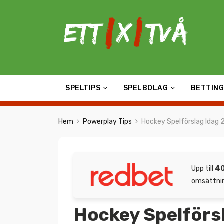
SPELTIPS
SPELBOLAG
BETTING
Hem
Powerplay Tips
Hockey Spelförslag Idag 
Upp till
40
omsättni
Hockey Spelförsl