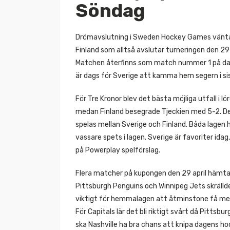
Söndag
Drömavslutning i Sweden Hockey Games väntar i
Finland som alltså avslutar turneringen den 29
Matchen återfinns som match nummer 1 på dag
är dags för Sverige att kamma hem segern i s
För Tre Kronor blev det bästa möjliga utfall 
medan Finland besegrade Tjeckien med 5-2. D
spelas mellan Sverige och Finland. Båda lagen ha
vassare spets i lagen. Sverige är favoriter ida
på Powerplay spelförslag.
Flera matcher på kupongen den 29 april hämtas 
Pittsburgh Penguins och Winnipeg Jets skrällde
viktigt för hemmalagen att åtminstone få me
För Capitals lär det bli riktigt svårt då Pitts
ska Nashville ha bra chans att knipa dagens