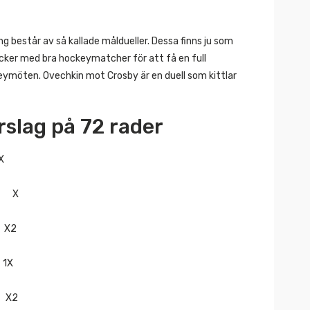
består av så kallade måldueller. Dessa finns ju som
cker med bra hockeymatcher för att få en full
öten. Ovechkin mot Crosby är en duell som kittlar
slag på 72 rader
X
IN X
 X2
 1X
 X2