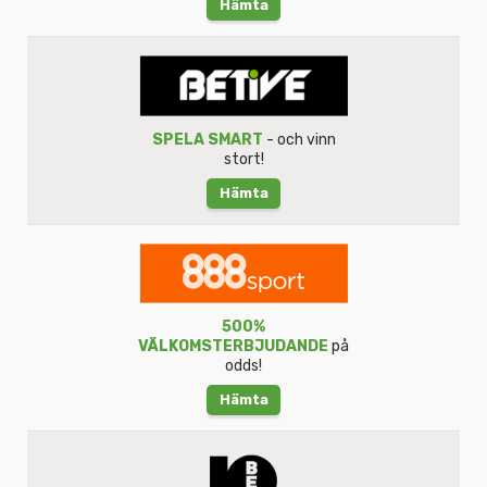
Hämta
SPELA SMART
- och vinn
stort!
Hämta
500%
VÄLKOMSTERBJUDANDE
på
odds!
Hämta