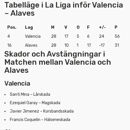
Tabelläge i La Liga inför Valencia
– Alaves
Pos.
Lag
M
V
O
F
+/-
P
4
Valencia
28
17
5
6
24
56
16
Alaves
28
10
1
17
-17
31
Skador och Avstängningar i
Matchen mellan Valencia och
Alaves
Valencia
Santi Mina – Lårskada
Ezequiel Garay – Magskada
Javier Jimenez – Korsbandsskada
Francis Coquelin – Hälseneskada