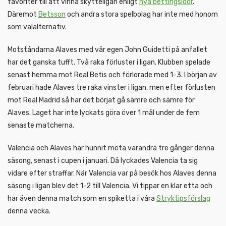
favoriter till att vinna skytteligan enligt
nya bettingsidor
.
Däremot
Betsson
och andra stora spelbolag har inte med honom
som valalternativ.
Motståndarna Alaves med vår egen John Guidetti på anfallet
har det ganska tufft. Två raka förluster i ligan. Klubben spelade
senast hemma mot Real Betis och förlorade med 1-3. I början av
februari hade Alaves tre raka vinster i ligan, men efter förlusten
mot Real Madrid så har det börjat gå sämre och sämre för
Alaves. Laget har inte lyckats göra över 1 mål under de fem
senaste matcherna.
Valencia och Alaves har hunnit möta varandra tre gånger denna
säsong, senast i cupen i januari. Då lyckades Valencia ta sig
vidare efter straffar. När Valencia var på besök hos Alaves denna
säsong i ligan blev det 1-2 till Valencia. Vi tippar en klar etta och
har även denna match som en spiketta i våra
Stryktipsförslag
denna vecka.