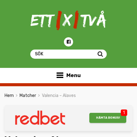
Menu
Hem
Matcher
Valencia – Alaves
1
HÄMTA BONUS!