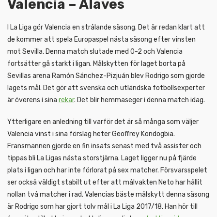
Valencia – Alaves
I La Liga gör Valencia en strålande säsong. Det är redan klart att
de kommer att spela Europaspel nästa säsong efter vinsten
mot Sevilla. Denna match slutade med 0-2 och Valencia
fortsätter gå starkt i ligan. Målskytten för laget borta på
Sevillas arena Ramón Sánchez-Pizjuán blev Rodrigo som gjorde
lagets mål. Det gör att svenska och utländska fotbollsexperter
är överens i sina
rekar
. Det blir hemmaseger i denna match idag.
Ytterligare en anledning till varför det är så många som väljer
Valencia vinst i sina förslag heter Geoffrey Kondogbia.
Fransmannen gjorde en fin insats senast med två assister och
tippas bli La Ligas nästa storstjärna. Laget ligger nu på fjärde
plats i ligan och har inte förlorat på sex matcher. Försvarsspelet
ser också väldigt stabilt ut efter att målvakten Neto har hållit
nollan två matcher i rad. Valencias bäste målskytt denna säsong
är Rodrigo som har gjort tolv mål i La Liga 2017/18. Han hör till