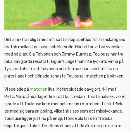
Det är extra roligt med att sätta ihop speltips för franska ligans
match mellan Toulouse och Marseille. Här hittar vi två svenskar
med på plan: Ola Toivonen och Jimmy Durmaz. Toulouse har tre
raka oavgjorda resultat i Ligue 1. Laget har inte lyckats vinna på
fyra matcher i rad. Toivonen och Durmaz har svårt att ta en
plats i laget och började senaste Toulouse-matchen på bänken.
Vi spelade på
matchen
live. Mötet slutade oavgjort. 1-1 mot
Metz, Motståndarlaget fick rött kort redan i första halvlek, vilket
gjorde att Toulouse kom mer och mer in i matchen. Till slut fick
de med sig bara en poäng, vilket ska ses som ett misslyckande.
Toulouse ligger just nu på en sjuttonde plats i den franska
högstaligans tabell. Det finns chans att de åker ner om de inte