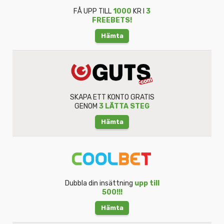
FÅ UPP TILL
1000
KR I
3
FREEBETS!
Hämta
SKAPA ETT KONTO GRATIS
GENOM
3 LÄTTA STEG
Hämta
Dubbla din insättning
upp till
500!!!
Hämta