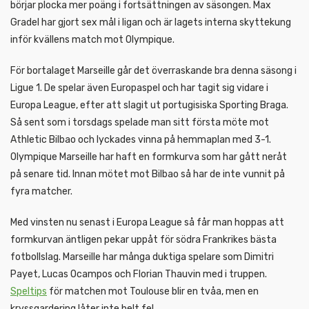
börjar plocka mer poäng i fortsättningen av säsongen. Max
Gradel har gjort sex mål i ligan och är lagets interna skyttekung
inför kvällens match mot Olympique.
För bortalaget Marseille går det överraskande bra denna säsong i
Ligue 1. De spelar även Europaspel och har tagit sig vidare i
Europa League, efter att slagit ut portugisiska Sporting Braga.
Så sent som i torsdags spelade man sitt första möte mot
Athletic Bilbao och lyckades vinna på hemmaplan med 3-1.
Olympique Marseille har haft en formkurva som har gått neråt
på senare tid. Innan mötet mot Bilbao så har de inte vunnit på
fyra matcher.
Med vinsten nu senast i Europa League så får man hoppas att
formkurvan äntligen pekar uppåt för södra Frankrikes bästa
fotbollslag. Marseille har många duktiga spelare som Dimitri
Payet, Lucas Ocampos och Florian Thauvin med i truppen.
Speltips
för matchen mot Toulouse blir en tvåa, men en
kryssgardering låter inte helt fel.