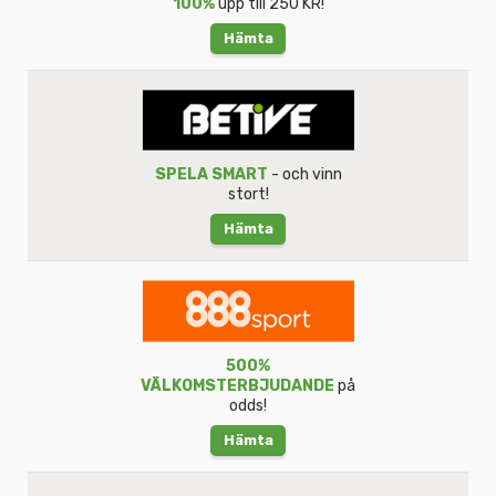
100%
upp till 250 KR!
Hämta
SPELA SMART
- och vinn
stort!
Hämta
500%
VÄLKOMSTERBJUDANDE
på
odds!
Hämta