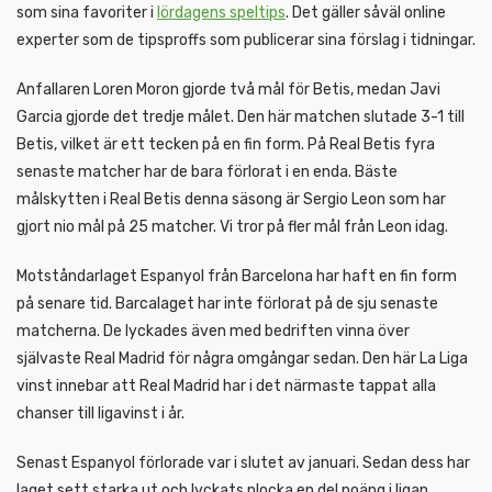
som sina favoriter i
lördagens speltips
. Det gäller såväl online
experter som de tipsproffs som publicerar sina förslag i tidningar.
Anfallaren Loren Moron gjorde två mål för Betis, medan Javi
Garcia gjorde det tredje målet. Den här matchen slutade 3-1 till
Betis, vilket är ett tecken på en fin form. På Real Betis fyra
senaste matcher har de bara förlorat i en enda. Bäste
målskytten i Real Betis denna säsong är Sergio Leon som har
gjort nio mål på 25 matcher. Vi tror på fler mål från Leon idag.
Motståndarlaget Espanyol från Barcelona har haft en fin form
på senare tid. Barcalaget har inte förlorat på de sju senaste
matcherna. De lyckades även med bedriften vinna över
självaste Real Madrid för några omgångar sedan. Den här La Liga
vinst innebar att Real Madrid har i det närmaste tappat alla
chanser till ligavinst i år.
Senast Espanyol förlorade var i slutet av januari. Sedan dess har
laget sett starka ut och lyckats plocka en del poäng i ligan.