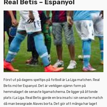
Real Betis – Espanyol
Först ut på dagens speltips på fotboll är La Liga matchen. Real
Betis möter Espanyol. Det är verkligen ojämn form på
hemmalaget de senaste ligamatcherna. De ligger på åttonde
plats i La Liga. Real Betis gjorde en bra insats i sin senaste match
då man besegrade Alaves borta. Det gör att många har laget