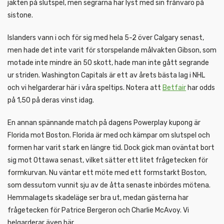
jakten på slutspel, men segrarna har lyst med sin frånvaro på
sistone.
Islanders vann i och för sig med hela 5-2 över Calgary senast,
men hade det inte varit för storspelande målvakten Gibson, som
motade inte mindre än 50 skott, hade man inte gått segrande
ur striden. Washington Capitals är ett av årets bästa lag i NHL
och vi helgarderar här i våra speltips. Notera att
Betfair
har odds
på 1,50 på deras vinst idag.
En annan spännande match på dagens Powerplay kupong är
Florida mot Boston. Florida är med och kämpar om slutspel och
formen har varit stark en längre tid. Dock gick man oväntat bort
sig mot Ottawa senast, vilket sätter ett litet frågetecken för
formkurvan. Nu väntar ett möte med ett formstarkt Boston,
som dessutom vunnit sju av de åtta senaste inbördes mötena.
Hemmalagets skadeläge ser bra ut, medan gästerna har
frågetecken för Patrice Bergeron och Charlie McAvoy. Vi
helgarderar även här.