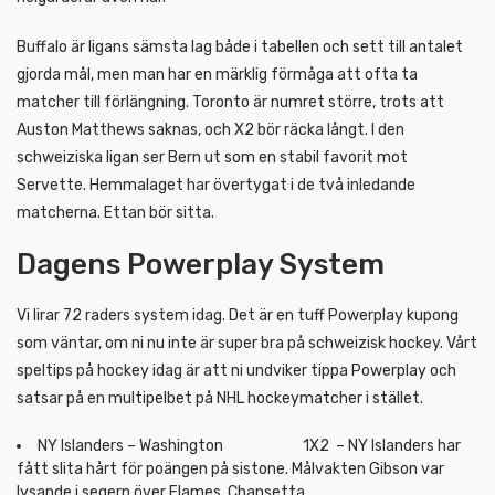
Buffalo är ligans sämsta lag både i tabellen och sett till antalet
gjorda mål, men man har en märklig förmåga att ofta ta
matcher till förlängning. Toronto är numret större, trots att
Auston Matthews saknas, och X2 bör räcka långt. I den
schweiziska ligan ser Bern ut som en stabil favorit mot
Servette. Hemmalaget har övertygat i de två inledande
matcherna. Ettan bör sitta.
Dagens Powerplay System
Vi lirar 72 raders system idag. Det är en tuff Powerplay kupong
som väntar, om ni nu inte är super bra på schweizisk hockey. Vårt
speltips på hockey idag är att ni undviker tippa Powerplay och
satsar på en multipelbet på NHL hockeymatcher i stället.
NY Islanders – Washington 1X2 – NY Islanders har
fått slita hårt för poängen på sistone. Målvakten Gibson var
lysande i segern över Flames. Chansetta.