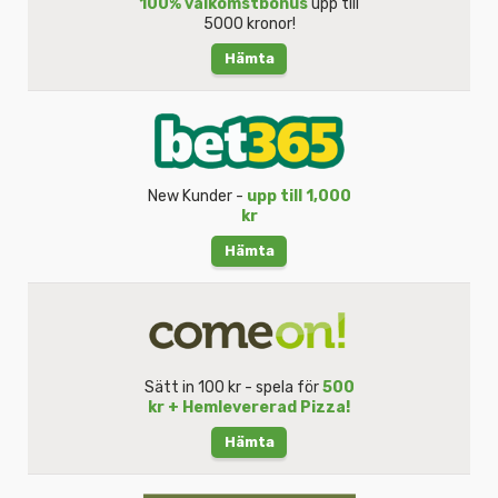
100% välkomstbonus
upp till
5000 kronor!
Hämta
New Kunder -
upp till 1,000
kr
Hämta
Sätt in 100 kr - spela för
500
kr + Hemlevererad Pizza!
Hämta