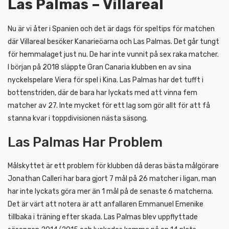
Las Palmas – Villareal
Nu är vi åter i Spanien och det är dags för speltips för matchen
där Villareal besöker Kanarieöarna och Las Palmas. Det går tungt
för hemmalaget just nu. De har inte vunnit på sex raka matcher.
I början på 2018 släppte Gran Canaria klubben en av sina
nyckelspelare Viera för spel i Kina. Las Palmas har det tufft i
bottenstriden, där de bara har lyckats med att vinna fem
matcher av 27. Inte mycket för ett lag som gör allt för att få
stanna kvar i toppdivisionen nästa säsong.
Las Palmas Har Problem
Målskyttet är ett problem för klubben då deras bästa målgörare
Jonathan Calleri har bara gjort 7 mål på 26 matcher i ligan, man
har inte lyckats göra mer än 1 mål på de senaste 6 matcherna.
Det är värt att notera är att anfallaren Emmanuel Emenike
tillbaka i träning efter skada. Las Palmas blev uppflyttade