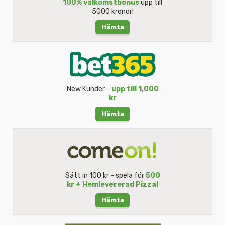
100% välkomstbonus
upp till
5000 kronor!
Hämta
New Kunder -
upp till 1,000
kr
Hämta
Sätt in 100 kr - spela för
500
kr + Hemlevererad Pizza!
Hämta