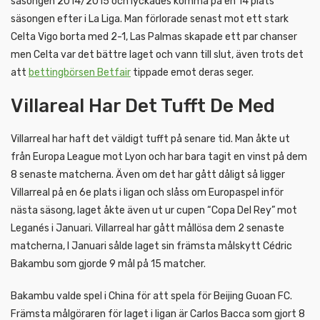
säsongen 2014/2015 och lyckades komma på en 14 plats
säsongen efter i La Liga. Man förlorade senast mot ett stark
Celta Vigo borta med 2-1, Las Palmas skapade ett par chanser
men Celta var det bättre laget och vann till slut, även trots det
att
bettingbörsen Betfair
tippade emot deras seger.
Villareal Har Det Tufft De Med
Villarreal har haft det väldigt tufft på senare tid. Man åkte ut
från Europa League mot Lyon och har bara tagit en vinst på dem
8 senaste matcherna. Även om det har gått dåligt så ligger
Villarreal på en 6e plats i ligan och slåss om Europaspel inför
nästa säsong, laget åkte även ut ur cupen “Copa Del Rey” mot
Leganés i Januari. Villarreal har gått mållösa dem 2 senaste
matcherna, I Januari sålde laget sin främsta målskytt Cédric
Bakambu som gjorde 9 mål på 15 matcher.
Bakambu valde spel i China för att spela för Beijing Guoan FC.
Främsta målgöraren för laget i ligan är Carlos Bacca som gjort 8