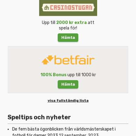
Upp till
2000 kr extra
att
spela för!
Hämta
100% Bonus
upp till 1000 kr
Hämta
visa fullständig lista
Speltips och nyheter
De fem bästa ögonblicken från världsmästerskapet i
fotboll för damer 2023
12 september, 2023