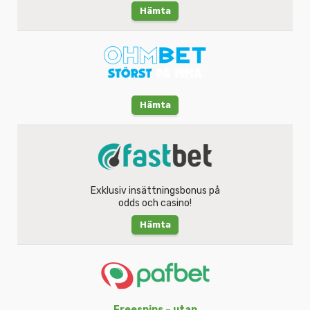
Hämta
Hämta
Exklusiv insättningsbonus på
odds och casino!
Hämta
Freespins – utan