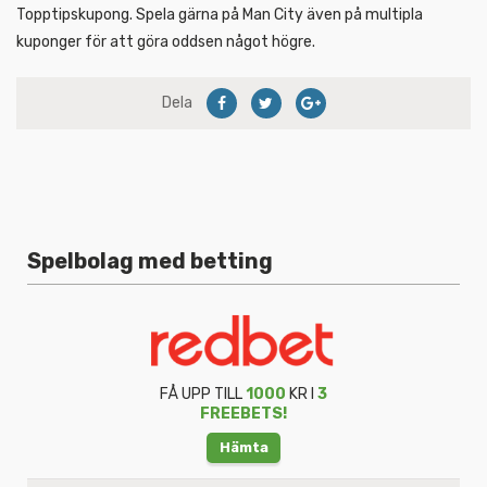
Topptipskupong. Spela gärna på Man City även på multipla
kuponger för att göra oddsen något högre.
Dela
Spelbolag med betting
FÅ UPP TILL
1000
KR I
3
FREEBETS!
Hämta