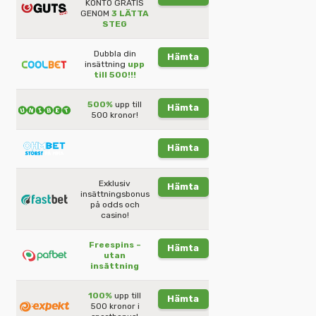
KONTO GRATIS
GENOM
3 LÄTTA
STEG
Dubbla din
Hämta
insättning
upp
till 500!!!
500%
upp till
Hämta
500 kronor!
Hämta
Exklusiv
Hämta
insättningsbonus
på odds och
casino!
Freespins –
Hämta
utan
insättning
100%
upp till
Hämta
500 kronor i