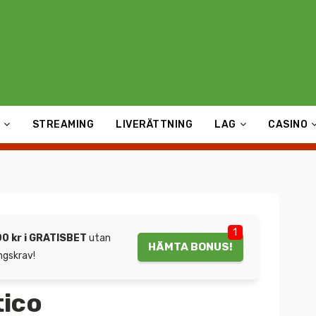
STREAMING
LIVERÄTTNING
LAG
CASINO
1
0 kr i GRATISBET
utan
HÄMTA BONUS!
ngskrav!
tico