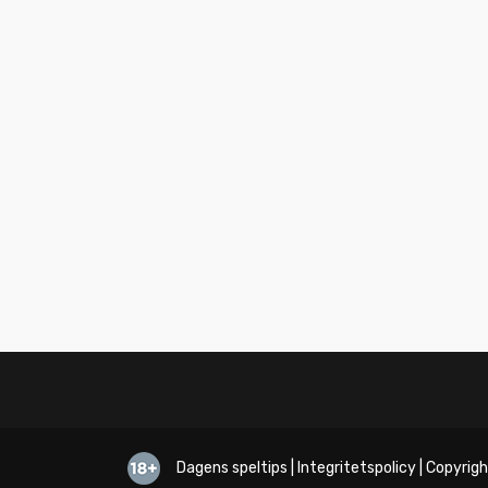
Dagens speltips
|
Integritetspolicy
| Copyrig