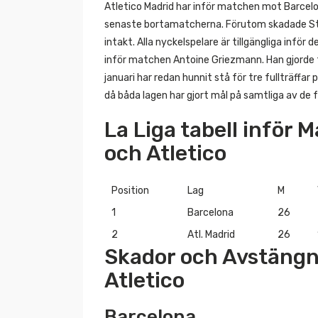
Atletico Madrid har inför matchen mot Barcelona
senaste bortamatcherna. Förutom skadade Ste
intakt. Alla nyckelspelare är tillgängliga inför 
inför matchen Antoine Griezmann. Han gjorde
januari har redan hunnit stå för tre fullträffar 
då båda lagen har gjort mål på samtliga av d
La Liga tabell inför
och Atletico
Position
Lag
M
1
Barcelona
26
2
Atl. Madrid
26
Skador och Avstängn
Atletico
Barcelona