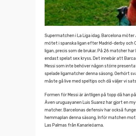
Supermatchen i La Liga idag. Barcelona möter 
mötet i spanska ligan efter Madrid-derby och Cl
ligan, precis som de brukar. På 26 matcher har
endast spelat sex kryss. Det innebär att Barca i
Messi som inte behöver någon större presentat
spelade ligamatcher denna säsong. Oerhört svår
måste gå live med speltips och då väljer vi sat
Formen för Messi är äntligen på topp då han på
Även uruguayanen Luis Suarez har gjort en my
matcher. Barcelonas defensiv har också fungera
hemmaplan denna säsong. Inför matchen mot A
Las Palmas från Kanarieöarna.