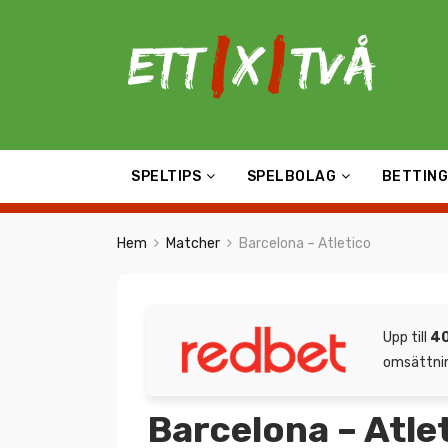
SPELTIPS
SPELBOLAG
BETTING
Hem
Matcher
Barcelona – Atletico
Upp till
40
omsättni
Barcelona – Atle