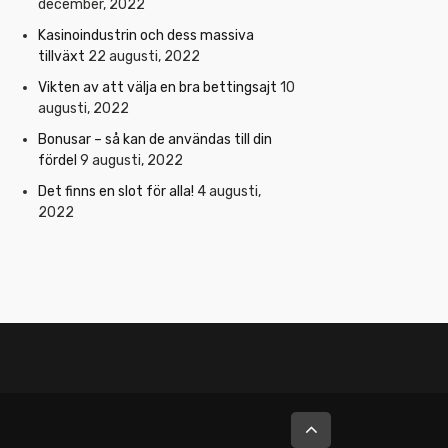
december, 2022
Kasinoindustrin och dess massiva
tillväxt
22 augusti, 2022
Vikten av att välja en bra bettingsajt
10
augusti, 2022
Bonusar – så kan de användas till din
fördel
9 augusti, 2022
Det finns en slot för alla!
4 augusti,
2022