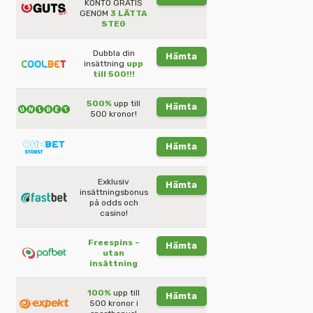
KONTO GRATIS
GENOM
3 LÄTTA
STEG
Dubbla din
Hämta
insättning
upp
till 500!!!
500%
upp till
Hämta
500 kronor!
Hämta
Exklusiv
Hämta
insättningsbonus
på odds och
casino!
Freespins –
Hämta
utan
insättning
100%
upp till
Hämta
500 kronor i