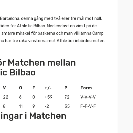
 Barcelona, denna gång med två eller tre mål mot noll.
iden för Athletic Bilbao. Med endast en vinst på de
 smärre mirakel för baskerna och man vill lämna Camp
na har tre raka vinsterna mot Athletic i inbördesmöten.
för Matchen mellan
ic Bilbao
V
O
F
+/-
P
Form
22
6
0
+59
72
V-V-V-V
8
11
9
-2
35
F-F-V-F
ingar i Matchen