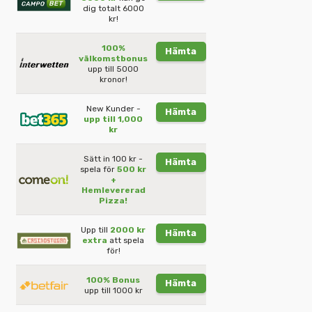
dig totalt 6000
kr!
100%
Hämta
välkomstbonus
upp till 5000
kronor!
New Kunder -
Hämta
upp till 1,000
kr
Sätt in 100 kr -
Hämta
spela för
500 kr
+
Hemlevererad
Pizza!
Upp till
2000 kr
Hämta
extra
att spela
för!
100% Bonus
Hämta
upp till 1000 kr