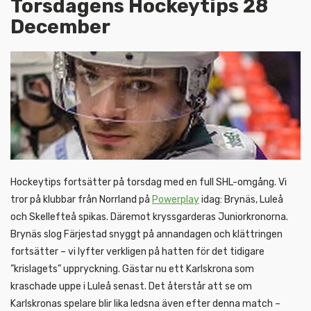
Torsdagens Hockeytips 28
December
Hockeytips fortsätter på torsdag med en full SHL-omgång. Vi
tror på klubbar från Norrland på
Powerplay
idag: Brynäs, Luleå
och Skellefteå spikas. Däremot kryssgarderas Juniorkronorna.
Brynäs slog Färjestad snyggt på annandagen och klättringen
fortsätter – vi lyfter verkligen på hatten för det tidigare
”krislagets” uppryckning. Gästar nu ett Karlskrona som
kraschade uppe i Luleå senast. Det återstår att se om
Karlskronas spelare blir lika ledsna även efter denna match –