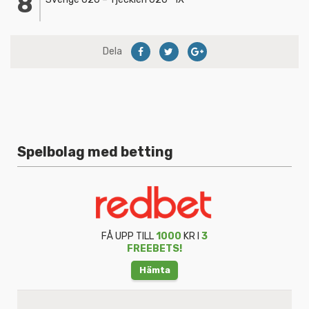
Dela
Spelbolag med betting
FÅ UPP TILL
1000
KR I
3
FREEBETS!
Hämta