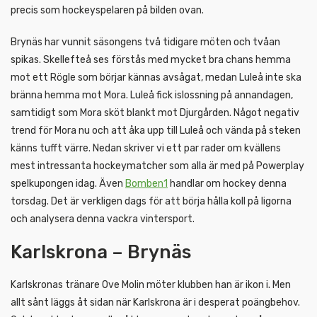
precis som hockeyspelaren på bilden ovan.
Brynäs har vunnit säsongens två tidigare möten och tvåan
spikas. Skellefteå ses förstås med mycket bra chans hemma
mot ett Rögle som börjar kännas avsågat, medan Luleå inte ska
bränna hemma mot Mora. Luleå fick islossning på annandagen,
samtidigt som Mora sköt blankt mot Djurgården. Något negativ
trend för Mora nu och att åka upp till Luleå och vända på steken
känns tufft värre. Nedan skriver vi ett par rader om kvällens
mest intressanta hockeymatcher som alla är med på Powerplay
spelkupongen idag. Även
Bomben1
handlar om hockey denna
torsdag. Det är verkligen dags för att börja hålla koll på ligorna
och analysera denna vackra vintersport.
Karlskrona – Brynäs
Karlskronas tränare Ove Molin möter klubben han är ikon i. Men
allt sånt läggs åt sidan när Karlskrona är i desperat poängbehov.