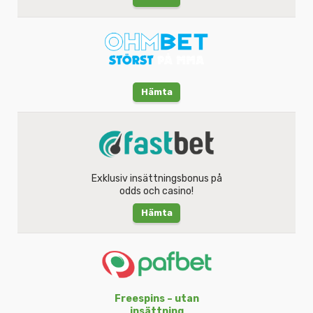
Hämta
Exklusiv insättningsbonus på
odds och casino!
Hämta
Freespins – utan
insättning