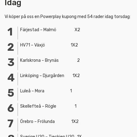
Idag
Vi köper på oss en Powerplay kupong med 54 rader idag torsdag:
Färjestad – Malmö X2
HV71 – Växjö 1X2
Karlskrona – Brynäs 2
Linköping – Djurgården 1X2
Luleå – Mora 1
Skellefteå – Rögle 1
Örebro – Frölunda 1X2
Sverige U20 – Tjeckien U20 1X